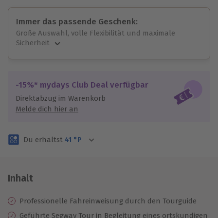
Immer das passende Geschenk:
Große Auswahl, volle Flexibilität und maximale
Sicherheit
Große Auswahl
Über 9.000 unvergessliche Erlebnisse.
Volle Flexibilität
-15%* mydays Club Deal verfügbar
Jeder Gutschein für alle Erlebnisse einlösbar.
Direktabzug im Warenkorb
Maximale Sicherheit
Melde dich hier an
3 Jahre gültig & verlängerbar.
Du erhältst
41
°P
Inhalt
Professionelle Fahreinweisung durch den Tourguide
Geführte Segway Tour in Begleitung eines ortskundigen