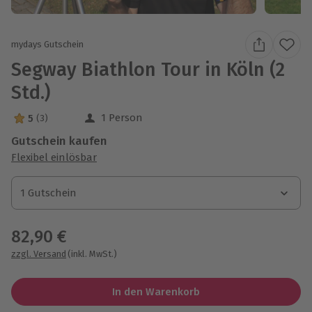
mydays Gutschein
Segway Biathlon Tour in Köln (2
Std.)
1 Person
5
(3)
5 Sterne von 5 aus 3 Bewertungen
Gutschein kaufen
Flexibel einlösbar
1 Gutschein
1 Gutschein
1 Gutschein
82,90 €
zzgl. Versand
(inkl. MwSt.)
In den Warenkorb