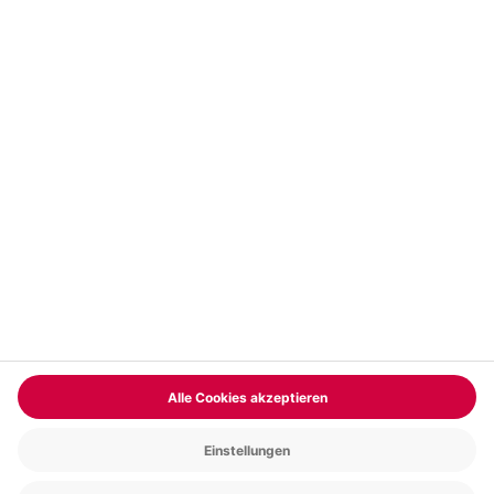
Vertrag widerrufen
FAQs
Kontakt
Zahlungsarten
Über uns
Magazin
Jobs & Karriere
Partnerprogramm
Trusted Shops
PAYBACK
Versand und Lieferung
Presse
AGB
Cookie Einstellungen
Datenschutz
Nutzungsbedingungen
Online-Marktplatz
Barrierefreiheit
Grounding Page
Compliance
Impressum
RECHNUNG