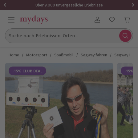
Über 9.000 unvergessliche Erlebnisse
Benutzerkonto
Suche nach Erlebnissen, Orten...
Home
/
Motorsport
/
Spaßmobil
/
Segway fahren
/
Segway Biathl
-15% CLUB DEAL
-15% C