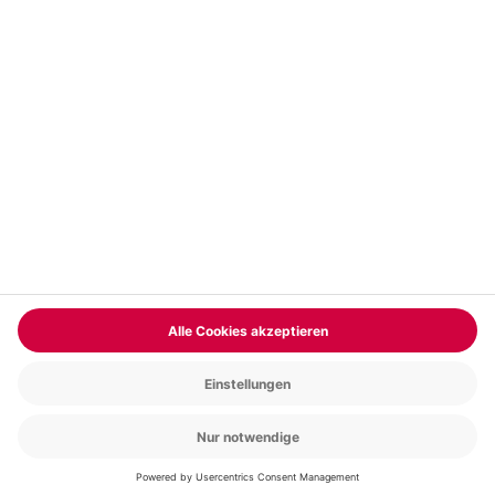
Vertrag widerrufen
FAQs
Kontakt
Zahlungsarten
Über uns
Magazin
Jobs & Karriere
Partnerprogramm
Trusted Shops
PAYBACK
Versand und Lieferung
Presse
AGB
Cookie Einstellungen
Datenschutz
Nutzungsbedingungen
Online-Marktplatz
Barrierefreiheit
Grounding Page
Compliance
Impressum
RECHNUNG