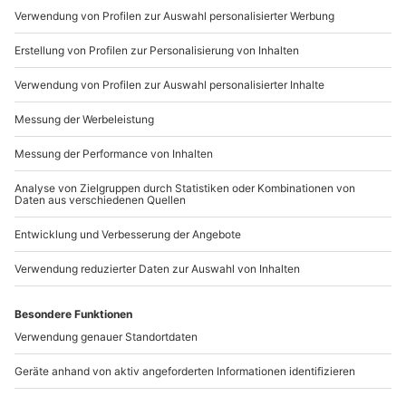
Teilnehmer
Mo-Fr: 9-17 Uhr
Gutschein gültig für 1 Person
Gruppengröße: 4-6 Personen
b2b@mydays.de
www.b2b.mydays.de/
Artikelnummer
:
56153
Andere Produkte entdecken
-15% CLUB DEAL
-15% CLUB DEAL
Segway Tour Bad
Segway Tour Saalfeld