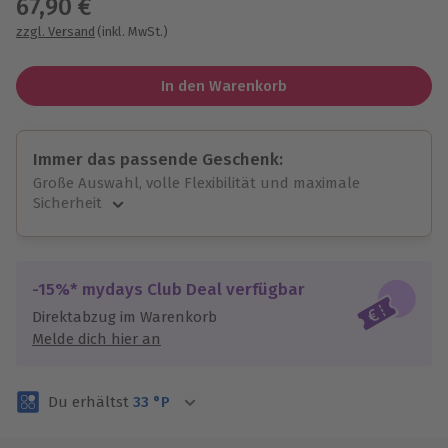
67,90 €
zzgl. Versand
(inkl. MwSt.)
In den Warenkorb
Immer das passende Geschenk:
Große Auswahl, volle Flexibilität und maximale
Sicherheit
Große Auswahl
Über 9.000 unvergessliche Erlebnisse.
Volle Flexibilität
-15%* mydays Club Deal verfügbar
Jeder Gutschein für alle Erlebnisse einlösbar.
Direktabzug im Warenkorb
Maximale Sicherheit
Melde dich hier an
3 Jahre gültig & verlängerbar.
Du erhältst
33
°P