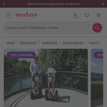
Über 9.000 unvergessliche Erlebnisse
Benutzerkonto
Suche nach Erlebnissen, Orten...
Home
/
Motorsport
/
Spaßmobil
/
Segway fahren
/
Segway Tour
-15% CLUB DEAL
-15% C