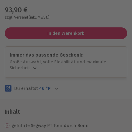
93,90 €
zzgl. Versand
(inkl. MwSt.)
In den Warenkorb
Immer das passende Geschenk:
Große Auswahl, volle Flexibilität und maximale
Sicherheit
Große Auswahl
Über 9.000 unvergessliche Erlebnisse.
Du erhältst
46
°P
Volle Flexibilität
Jeder Gutschein für alle Erlebnisse einlösbar.
Maximale Sicherheit
3 Jahre gültig & verlängerbar.
Inhalt
geführte Segway PT Tour durch Bonn