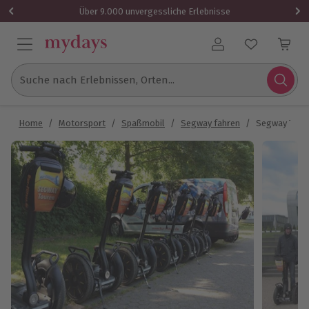
Über 9.000 unvergessliche Erlebnisse
Benutzerkonto
Suche nach Erlebnissen, Orten...
Home
/
Motorsport
/
Spaßmobil
/
Segway fahren
/
Segway Tour 