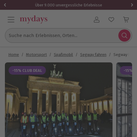
Über 9.000 unvergessliche Erlebnisse
Benutzerkonto
Suche nach Erlebnissen, Orten...
Home
/
Motorsport
/
Spaßmobil
/
Segway fahren
/
Segway Nacht
-15% CLUB DEAL
-15% C