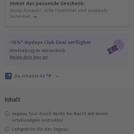
Immer das passende Geschenk:
Große Auswahl, volle Flexibilität und maximale
Sicherheit
Große Auswahl
Über 9.000 unvergessliche Erlebnisse.
Volle Flexibilität
-15%* mydays Club Deal verfügbar
Jeder Gutschein für alle Erlebnisse einlösbar.
Direktabzug im Warenkorb
Maximale Sicherheit
Melde dich hier an
3 Jahre gültig & verlängerbar.
Du erhältst
43
°P
Inhalt
Segway Tour durch Berlin bei Nacht mit einem
ortskundigen Instruktor
Leihgebühr für das Segway