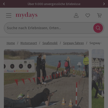
Über 9.000 unvergessliche Erlebnisse
Benutzerkonto
Suche nach Erlebnissen, Orten...
Home
/
Motorsport
/
Spaßmobil
/
Segway fahren
/
Segway Biath