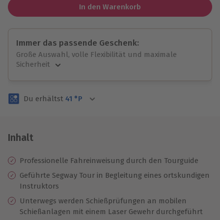
In den Warenkorb
Immer das passende Geschenk:
Große Auswahl, volle Flexibilität und maximale
Sicherheit
Große Auswahl
Über 9.000 unvergessliche Erlebnisse.
Du erhältst
41
°P
Volle Flexibilität
Jeder Gutschein für alle Erlebnisse einlösbar.
Maximale Sicherheit
3 Jahre gültig & verlängerbar.
Inhalt
Professionelle Fahreinweisung durch den Tourguide
Geführte Segway Tour in Begleitung eines ortskundigen
Instruktors
Unterwegs werden Schießprüfungen an mobilen
Schießanlagen mit einem Laser Gewehr durchgeführt