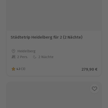
Städtetrip Heidelberg für 2 (2 Nächte)
Standort
Heidelberg
2 Pers.
2 Nächte
Anzahl der Teilnehmer
Aktueller Prei
279,90 €
4.3
(3)
4.3 von 5 Sternen basierend auf 3 Bewertungen