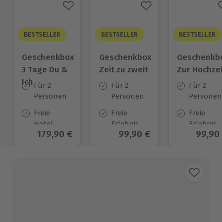
BESTSELLER
BESTSELLER
BESTSELLER
Geschenkbox
Geschenkbox
Geschenkb
3 Tage Du &
Zeit zu zweit
Zur Hochzei
Ich
Für 2
Für 2
Für 2
Personen
Personen
Personen
Freie
Freie
Freie
Hotel-
Erlebnis-
Erlebnis-
Aktueller Preis
179,90 €
Aktueller Preis
99,90 €
Aktuel
99,90
Auswahl
Auswahl
Auswahl
an ca.
an ca. 450
an ca.
130 Orten
Orten
450 Orten