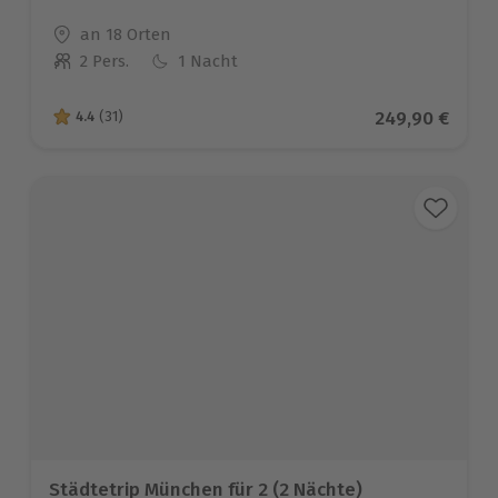
Standort
an 18 Orten
2 Pers.
1 Nacht
Anzahl der Teilnehmer
Aktueller Prei
249,90 €
4.4
(31)
4.4 von 5 Sternen basierend auf 31 Bewertungen
Städtetrip München für 2 (2 Nächte)