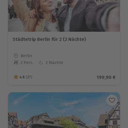
Städtetrip Berlin für 2 (2 Nächte)
Standort
Berlin
2 Pers.
2 Nächte
Anzahl der Teilnehmer
Aktueller Prei
199,90 €
4.8
(27)
4.8 von 5 Sternen basierend auf 27 Bewertungen