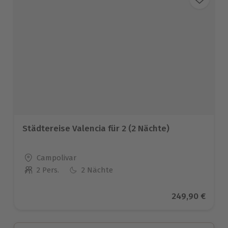
Städtereise Valencia für 2 (2 Nächte)
Standort
Campolivar
2 Pers.
2 Nächte
Anzahl der Teilnehmer
Aktueller Prei
249,90 €