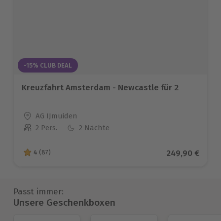
-15% CLUB DEAL
Kreuzfahrt Amsterdam - Newcastle für 2
Standort
AG IJmuiden
2 Pers.
2 Nächte
Anzahl der Teilnehmer
Aktueller Prei
249,90 €
4
(87)
4 von 5 Sternen basierend auf 87 Bewertungen
Passt immer:
Unsere Geschenkboxen