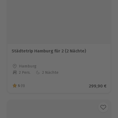
Städtetrip Hamburg für 2 (2 Nächte)
Standort
Hamburg
2 Pers.
2 Nächte
Anzahl der Teilnehmer
Aktueller Prei
299,90 €
5
(1)
5 von 5 Sternen basierend auf 1 Bewertungen