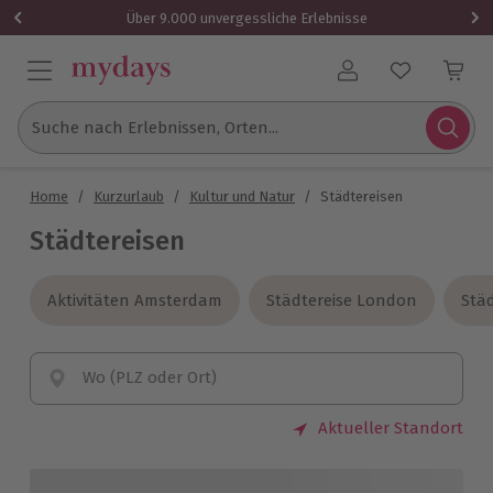
Über 9.000 unvergessliche Erlebnisse
Benutzerkonto
Suche nach Erlebnissen, Orten...
Home
/
Kurzurlaub
/
Kultur und Natur
/
Städtereisen
Städtereisen
Aktivitäten Amsterdam
Aktivitäten Amsterdam
Städtereise London
Städtereise London
Städ
Städ
Wo (PLZ oder Ort)
Aktueller Standort