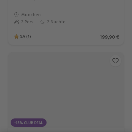
Standort
München
2 Pers.
2 Nächte
Anzahl der Teilnehmer
Aktueller Prei
199,90 €
3.9
(7)
3.9 von 5 Sternen basierend auf 7 Bewertungen
-15% CLUB DEAL