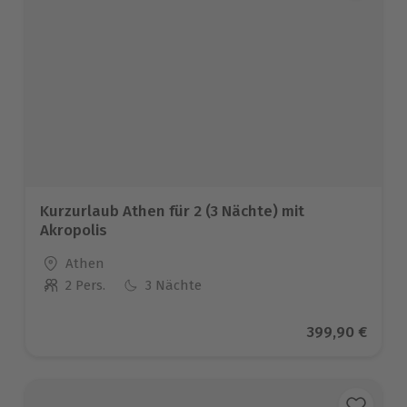
Kurzurlaub Athen für 2 (3 Nächte) mit
Akropolis
Standort
Athen
2 Pers.
3 Nächte
Anzahl der Teilnehmer
Aktueller Prei
399,90 €