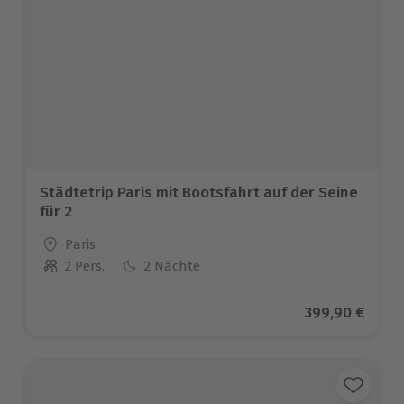
Städtetrip Paris mit Bootsfahrt auf der Seine
für 2
Standort
Paris
2 Pers.
2 Nächte
Anzahl der Teilnehmer
Aktueller Prei
399,90 €