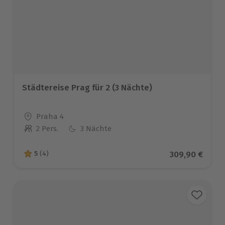
Städtereise Prag für 2 (3 Nächte)
Standort
Praha 4
2 Pers.
3 Nächte
Anzahl der Teilnehmer
Aktueller Prei
309,90 €
5
(4)
5 von 5 Sternen basierend auf 4 Bewertungen