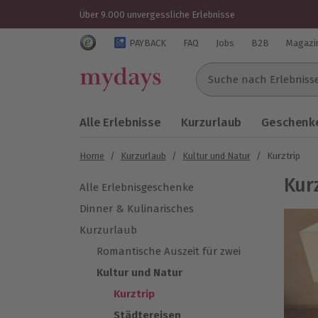
Über 9.000 unvergessliche Erlebnisse
Trustedshops Bewertungen für mydays.de
PAYBACK
FAQ
Jobs
B2B
Magazi
Suche nach Erlebnissen..
Alle Erlebnisse
Kurzurlaub
Geschenke
Home
/
Kurzurlaub
/
Kultur und Natur
/
Kurztrip
Kur
Alle Erlebnisgeschenke
Dinner & Kulinarisches
Kurzurlaub
Romantische Auszeit für zwei
Kultur und Natur
Kurztrip
Städtereisen