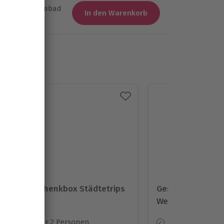
A mit Schwimmbad
In den Warenkorb
& Badetasche
n Vergünstigungen
und den ÖPNV
mer zur Begrüßung
Geschenkbox Städtetrips
Geschenkbox
Wellnesshotels
Für 2 Personen
Für 2 Personen