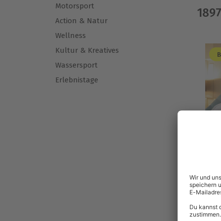
Motorsport
189
Action & Natur
Wellness
Kultur & Kreatives
B
Wassersport
Erlebnistage