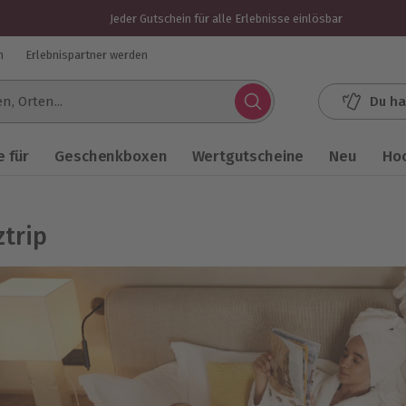
Jeder Gutschein für alle Erlebnisse einlösbar
n
Erlebnispartner werden
Du ha
.
 für
Geschenkboxen
Wertgutscheine
Neu
Ho
ztrip