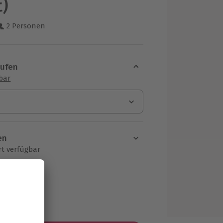
t)
2 Personen
us 10 Bewertungen
aufen
sbar
en
rt verfügbar
ten Schritt einen Termin aus
MwSt.)