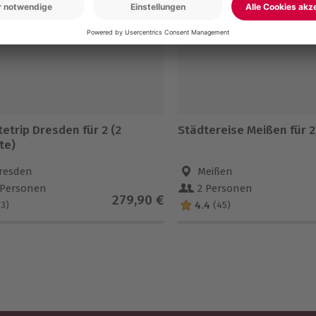
etrip Dresden für 2 (2
Städtereise Meißen für 2
te)
resden
Meißen
 Personen
2 Personen
279,90 €
4.4
(3)
(45)