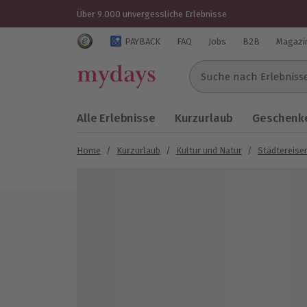
Über 9.000 unvergessliche Erlebnisse
Trustedshops Bewertungen für mydays.de
PAYBACK
FAQ
Jobs
B2B
Magazi
Suche nach Erlebnissen..
Alle Erlebnisse
Kurzurlaub
Geschenke
Home
/
Kurzurlaub
/
Kultur und Natur
/
Städtereise
Bild 1 von 8