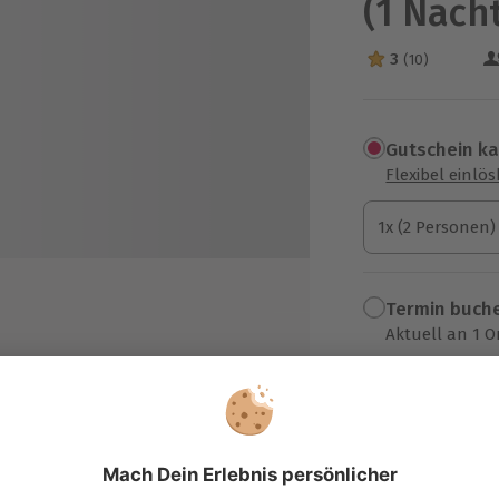
(1 Nach
3
(10)
3 Sterne von 5 a
Gutschein k
Flexibel einlö
1x (2 Personen)
1x (2 Personen)
1x (2 Personen)
Termin buch
Aktuell an 1 O
Wähle im nächs
99,90 €
yles Dresden Neustadt
zzgl. Versand
(inkl. 