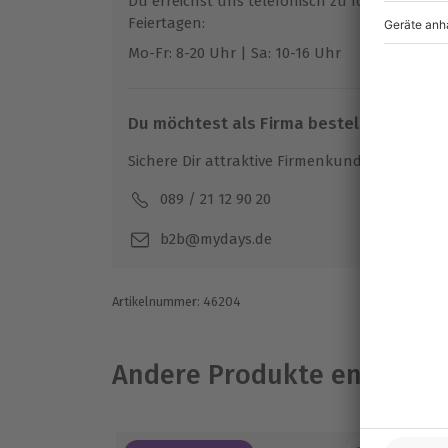
Du erreichst uns telefonisch zu folgenden Z
Erwachsenen
Feiertagen:
• Hunde erlaubt (Extrakosten 10 Euro pro 
Mo-Fr: 8-20 Uhr | Sa: 10-16 Uhr
• Zzgl. Kurtaxe vor Ort
Du möchtest als Firma bestellen?
Sichere Dir attraktive Firmenkunden Vorteile.
089 / 21 12 90 20
Mo-F
b2b@mydays.de
Artikelnummer
:
46204
Andere Produkte entdeck