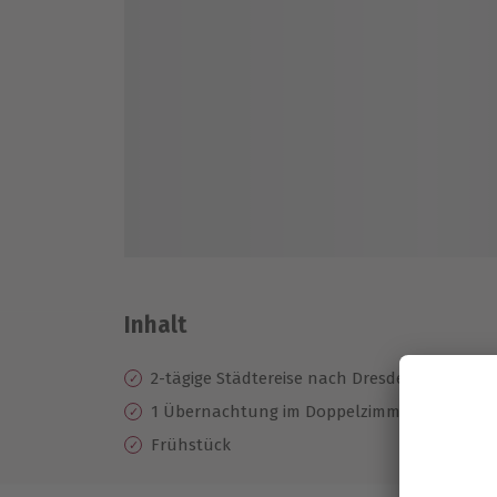
Inhalt
2-tägige Städtereise nach Dresden für 2
1 Übernachtung im Doppelzimmer im Ibis St
Frühstück