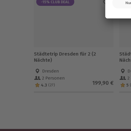
-15% CLUB DEAL
Städtetrip Dresden für 2 (2
Städt
Nächte)
Näch
Dresden
D
2 Personen
2
199,90 €
4.3
5
(27)