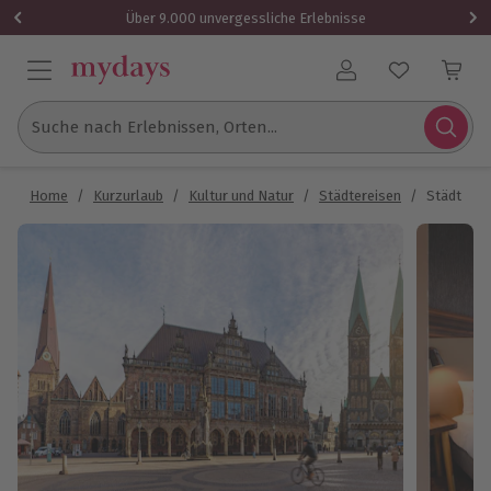
Über 9.000 unvergessliche Erlebnisse
Benutzerkonto
Suche nach Erlebnissen, Orten...
Home
/
Kurzurlaub
/
Kultur und Natur
/
Städtereisen
/
Städtetri