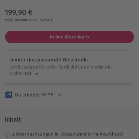
Wähle im nächsten Schritt einen Termin aus
199,90 €
zzgl. Versand
(inkl. MwSt.)
In den Warenkorb
Immer das passende Geschenk:
Große Auswahl, volle Flexibilität und maximale
Sicherheit
Große Auswahl
Über 9.000 unvergessliche Erlebnisse.
Du erhältst
99
°P
Volle Flexibilität
Jeder Gutschein für alle Erlebnisse einlösbar.
Maximale Sicherheit
3 Jahre gültig & verlängerbar.
Inhalt
2 Übernachtungen im Doppelzimmer im Aparthotel