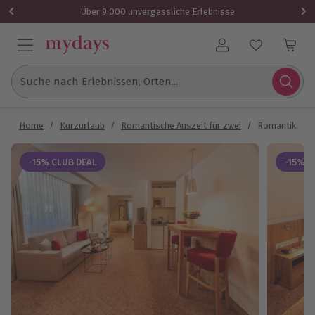
Über 9.000 unvergessliche Erlebnisse
Benutzerkonto
Suche nach Erlebnissen, Orten...
Home
/
Kurzurlaub
/
Romantische Auszeit für zwei
/
Romantikurlau
-15% CLUB DEAL
-15% C