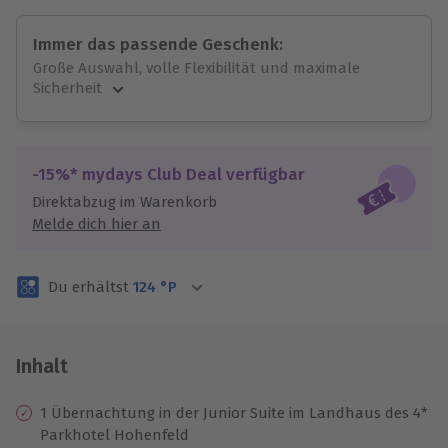
Immer das passende Geschenk:
Große Auswahl, volle Flexibilität und maximale
Sicherheit
Große Auswahl
Über 9.000 unvergessliche Erlebnisse.
Volle Flexibilität
-15%* mydays Club Deal verfügbar
Jeder Gutschein für alle Erlebnisse einlösbar.
Direktabzug im Warenkorb
Maximale Sicherheit
Melde dich hier an
3 Jahre gültig & verlängerbar.
Du erhältst
124
°P
Inhalt
1 Übernachtung in der Junior Suite im Landhaus des 4*
Parkhotel Hohenfeld