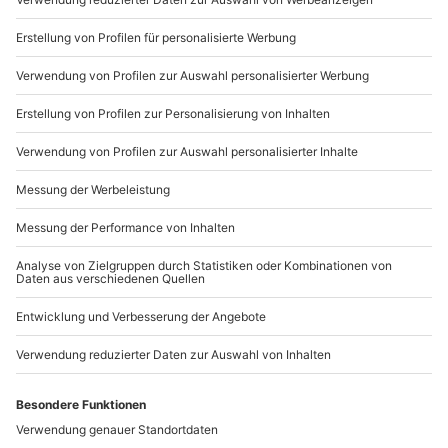
Du möchtest als Firma bestellen?
Sichere Dir attraktive Firmenkunden Vorteile.
089 / 21 12 90 20
Mo-Fr: 9-17 Uhr
b2b@mydays.de
www.b2b.mydays.de/
Artikelnummer
:
58523
Andere Produkte entdecken