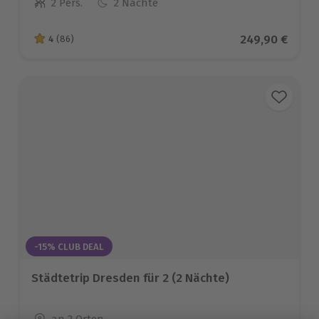
2 Pers.
2 Nächte
Anzahl der Teilnehmer
Aktueller Prei
249,90 €
4
(86)
4 von 5 Sternen basierend auf 86 Bewertungen
-15% CLUB DEAL
Städtetrip Dresden für 2 (2 Nächte)
Standort
an 2 Orten