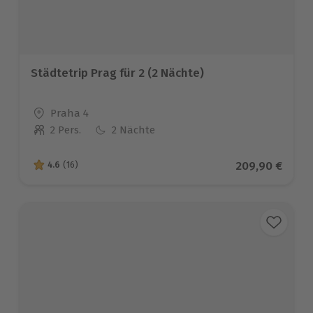
Städtetrip Prag für 2 (2 Nächte)
Standort
Praha 4
2 Pers.
2 Nächte
Anzahl der Teilnehmer
Aktueller Prei
209,90 €
4.6
(16)
4.6 von 5 Sternen basierend auf 16 Bewertungen