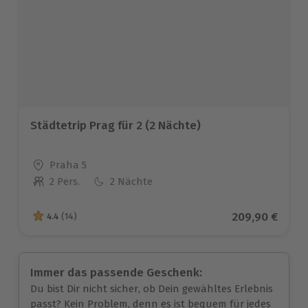
Städtetrip Prag für 2 (2 Nächte)
Standort
Praha 5
2 Pers.
2 Nächte
Anzahl der Teilnehmer
Aktueller Prei
209,90 €
4.4
(14)
4.4 von 5 Sternen basierend auf 14 Bewertungen
Immer das passende Geschenk:
Du bist Dir nicht sicher, ob Dein gewähltes Erlebnis
passt? Kein Problem, denn es ist bequem für jedes