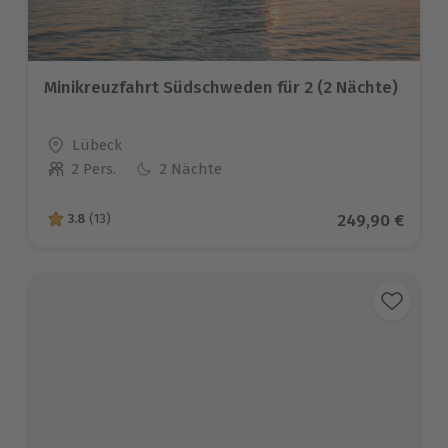
Minikreuzfahrt Südschweden für 2 (2 Nächte)
Standort
Lübeck
2 Pers.
2 Nächte
Anzahl der Teilnehmer
Aktueller Prei
249,90 €
3.8
(13)
3.8 von 5 Sternen basierend auf 13 Bewertungen