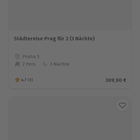
Städtereise Prag für 2 (3 Nächte)
Standort
Praha 5
2 Pers.
3 Nächte
Anzahl der Teilnehmer
Aktueller Prei
309,90 €
4.7
(9)
4.7 von 5 Sternen basierend auf 9 Bewertungen