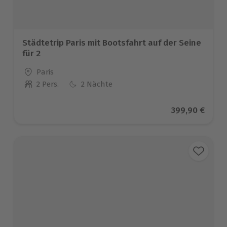
Städtetrip Paris mit Bootsfahrt auf der Seine
für 2
Standort
Paris
2 Pers.
2 Nächte
Anzahl der Teilnehmer
Aktueller Prei
399,90 €