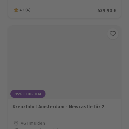
Aktueller Prei
439,90 €
4.3
(4)
4.3 von 5 Sternen basierend auf 4 Bewertungen
-15% CLUB DEAL
Kreuzfahrt Amsterdam - Newcastle für 2
Standort
AG IJmuiden