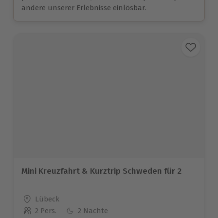
andere unserer Erlebnisse einlösbar.
Mini Kreuzfahrt & Kurztrip Schweden für 2
Standort
Lübeck
2 Pers.
2 Nächte
Anzahl der Teilnehmer