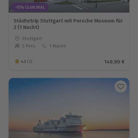
-15% CLUB DEAL
Städtetrip Stuttgart mit Porsche Museum für
2 (1 Nacht)
Standort
Stuttgart
2 Pers.
1 Nacht
Anzahl der Teilnehmer
Aktueller Prei
149,90 €
4.3
(3)
4.3 von 5 Sternen basierend auf 3 Bewertungen