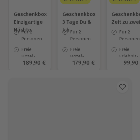
Geschenkbox
Geschenkbox
Geschenkb
Einzigartige
3 Tage Du &
Zeit zu zwe
Nächte
Ich
Für 2
Für 2
Für 2
Personen
Personen
Personen
Freie
Freie
Freie
Hotel-
Hotel-
Erlebnis-
Aktueller Preis
189,90 €
Aktueller Preis
179,90 €
Aktuel
99,90
Auswahl
Auswahl
Auswahl
an ca.
an ca.
an ca. 45
54 Orten
130 Orten
Orten