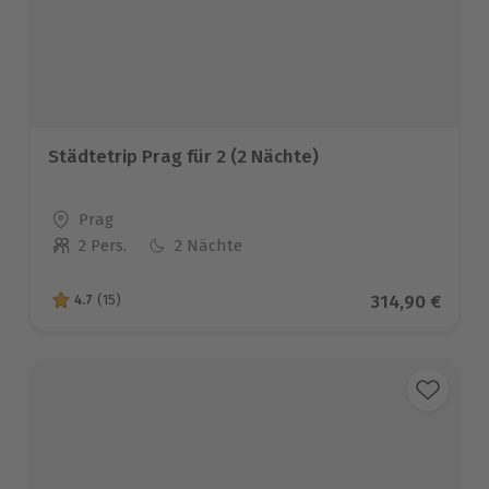
Städtetrip Prag für 2 (2 Nächte)
Standort
Prag
2 Pers.
2 Nächte
Anzahl der Teilnehmer
Aktueller Pre
314,90 €
4.7
(15)
4.7 von 5 Sternen basierend auf 15 Bewertungen