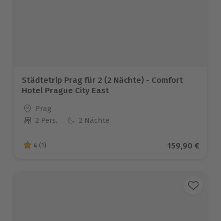
Städtetrip Prag für 2 (2 Nächte) - Comfort
Hotel Prague City East
Standort
Prag
2 Pers.
2 Nächte
Anzahl der Teilnehmer
Aktueller Pre
159,90 €
4
(1)
4 von 5 Sternen basierend auf 1 Bewertungen