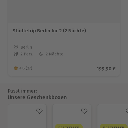
Städtetrip Berlin für 2 (2 Nächte)
Standort
Berlin
2 Pers.
2 Nächte
Anzahl der Teilnehmer
Aktueller Prei
199,90 €
4.8
(27)
4.8 von 5 Sternen basierend auf 27 Bewertungen
Passt immer:
Unsere Geschenkboxen
BESTSELLER
BESTSELLER