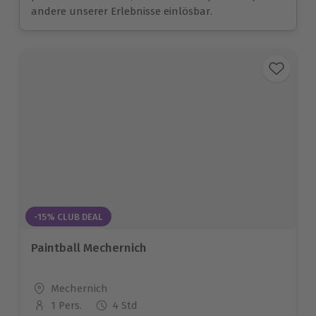
andere unserer Erlebnisse einlösbar.
-15% CLUB DEAL
Paintball Mechernich
Standort
Mechernich
1 Pers.
4 Std
Anzahl der Teilnehmer