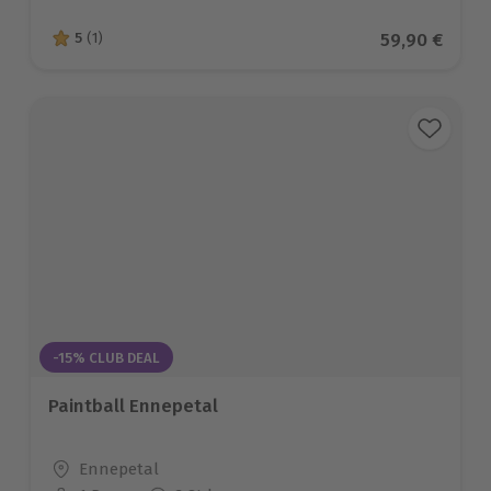
Aktueller Pr
59,90 €
5
(1)
5 von 5 Sternen basierend auf 1 Bewertungen
-15% CLUB DEAL
Paintball Ennepetal
Standort
Ennepetal