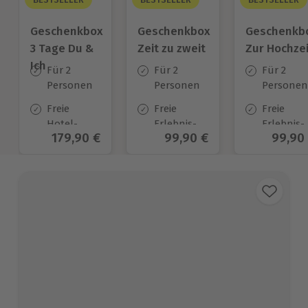
Geschenkbox
Geschenkbox
Geschenkb
3 Tage Du &
Zeit zu zweit
Zur Hochzei
Ich
Für 2
Für 2
Für 2
Personen
Personen
Personen
Freie
Freie
Freie
Hotel-
Erlebnis-
Erlebnis-
Aktueller Preis
179,90 €
Aktueller Preis
99,90 €
Aktuel
99,90
Auswahl
Auswahl
Auswahl
an ca.
an ca. 450
an ca.
130 Orten
Orten
450 Orten