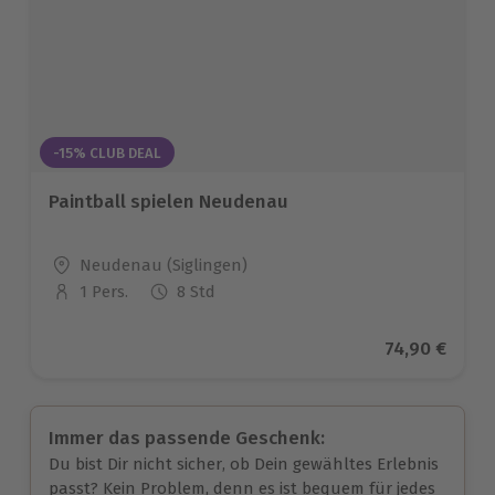
-15% CLUB DEAL
Paintball spielen Neudenau
Standort
Neudenau (Siglingen)
1 Pers.
8 Std
Anzahl der Teilnehmer
Aktueller Pr
74,90 €
Immer das passende Geschenk:
Du bist Dir nicht sicher, ob Dein gewähltes Erlebnis
passt? Kein Problem, denn es ist bequem für jedes