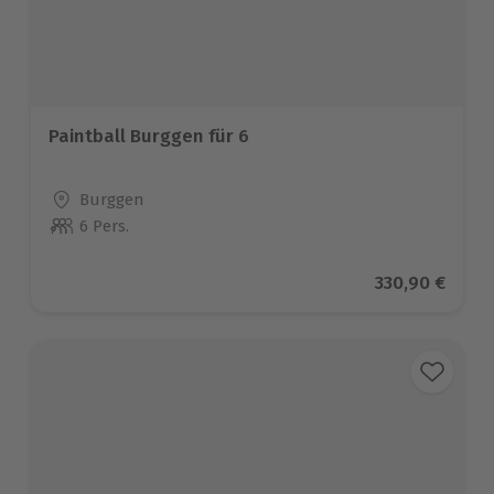
Paintball Burggen für 6
Standort
Burggen
6 Pers.
Anzahl der Teilnehmer
Aktueller Pre
330,90 €