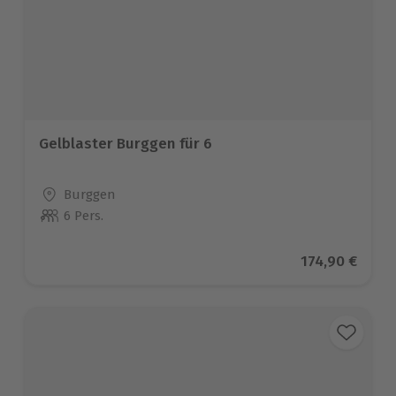
Gelblaster Burggen für 6
Standort
Burggen
6 Pers.
Anzahl der Teilnehmer
Aktueller Pre
174,90 €