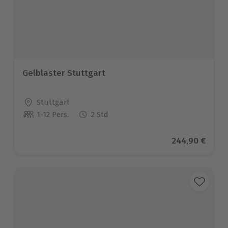
Gelblaster Stuttgart
Standort
Stuttgart
1-12 Pers.
2 Std
Anzahl der Teilnehmer
Aktueller Prei
244,90 €