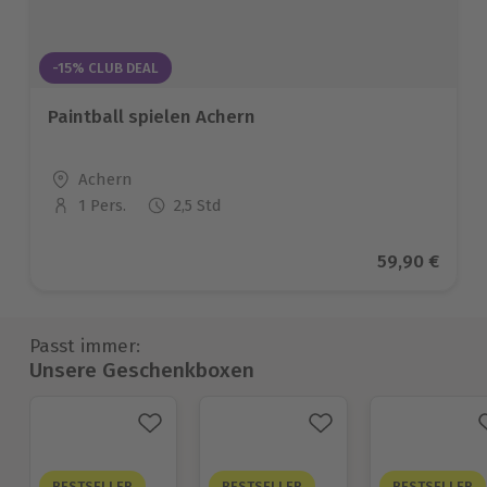
-15% CLUB DEAL
Paintball spielen Achern
Standort
Achern
1 Pers.
2,5 Std
Anzahl der Teilnehmer
Aktueller Pr
59,90 €
Passt immer:
Unsere Geschenkboxen
BESTSELLER
BESTSELLER
BESTSELLER