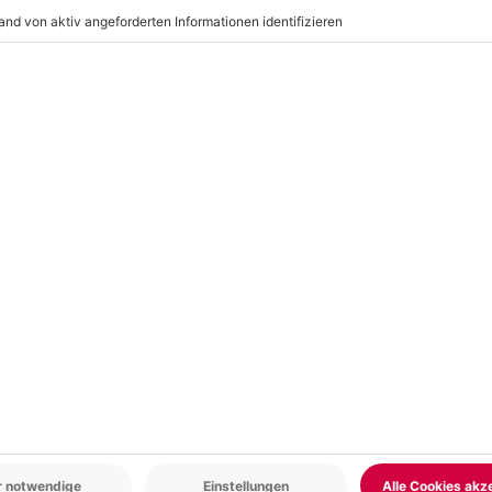
r-Kleidung, die schmutzig werden
hutzmaske, Hopper, Druckluft,
r: 9-17 Uhr
www.b2b.mydays.de/
en
-15% CLUB DEAL