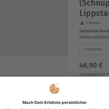
(Schnu
Lippsta
1 Person
Gutschein kauf
Flexibel einlösba
1 Gutschein
1 Gutschein
1 Gutschein
46,90 €
zzgl. Versand
(inkl. 
rkierer, Maske, Hopper, Druckluft,
Immer das p