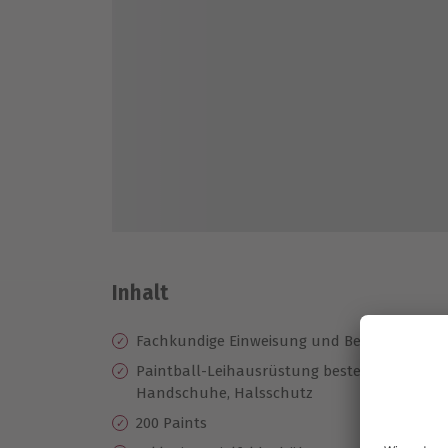
Inhalt
Fachkundige Einweisung und Betreuung
Paintball-Leihausrüstung bestehend aus: Ma
Handschuhe, Halsschutz
200 Paints