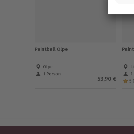
Paintball Olpe
Paint
Olpe
L
1 Person
1
53,90 €
5