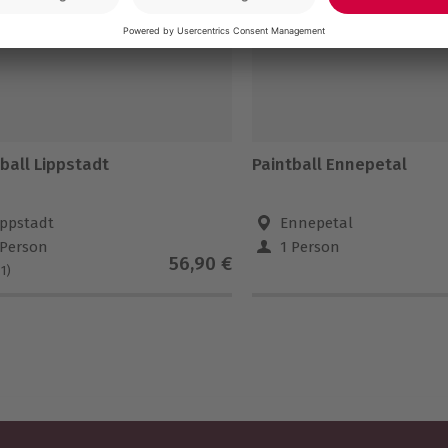
ball Lippstadt
Paintball Ennepetal
ippstadt
Ennepetal
 Person
1 Person
56,90 €
(1)