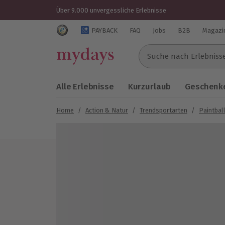
Über 9.000 unvergessliche Erlebnisse
Trustedshops Bewertungen für mydays.de
PAYBACK
FAQ
Jobs
B2B
Magazi
Suche nach Erlebnissen..
Alle Erlebnisse
Kurzurlaub
Geschenke
Home
/
Action & Natur
/
Trendsportarten
/
Paintball
Bild 1 von 3