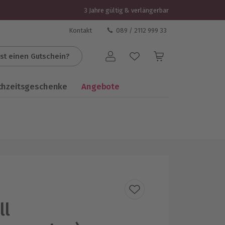
3 Jahre gültig & verlängerbar
Kontakt
089 / 2112 999 33
st einen Gutschein?
Benutzerkonto
chzeitsgeschenke
Angebote
ll