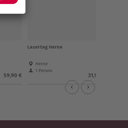
Lasertag Herne
Waldba
Herne
Coes
1 Person
1 Pe
59,90 €
31,90 €