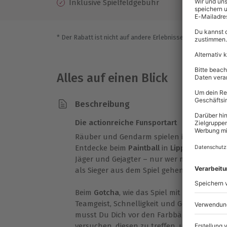
Inklusive Spielfeldgebühr
* Der Rabatt ist nicht auf andere Erlebnisse bei der Einlö
Alles auf einen Blick
Beschreibung
Die actionreiche Funsportart
Räuber und Gendarm spielen ist nur was fü
Entdecke beim
Paintball
in
Lippstadt
den Sp
Jäger und Gejagter – nur wer mit Seinem 
als Sieger aus dem Spiel gehen!
Beim
Gotcha
, wie das Spiel mit den Farbku
Teamgeist, Schnelligkeit und Geschicklichke
musst Du Dich vor den Farbbällen des Gegn
versuchen, diesen zu treffen, um Punkte f