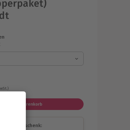
pperpaket)
dt
en
r
MwSt.)
In den Warenkorb
assende Geschenk: