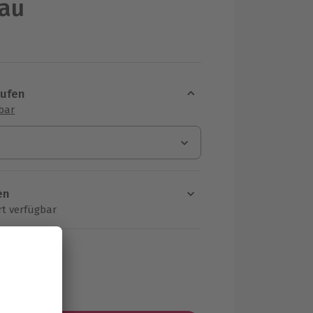
au
aufen
sbar
en
rt verfügbar
ten Schritt einen Termin aus
MwSt.)