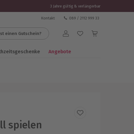
3 Jahre gültig & verlängerbar
Kontakt
089 / 2112 999 33
st einen Gutschein?
Benutzerkonto
chzeitsgeschenke
Angebote
ll spielen