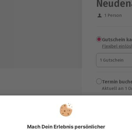
Neuden
1 Person
Gutschein k
Flexibel einlö
1 Gutschein
1 Gutschein
1 Gutschein
Termin buch
Aktuell an 1 O
Wähle im nächs
74,90 €
zzgl. Versand
(inkl. 