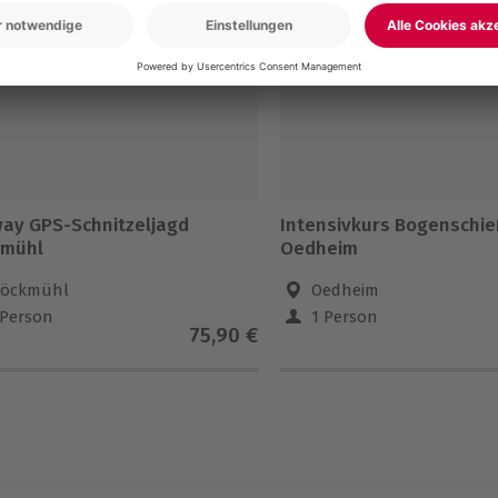
ay GPS-Schnitzeljagd
Intensivkurs Bogenschi
mühl
Oedheim
öckmühl
Oedheim
 Person
1 Person
75,90 €