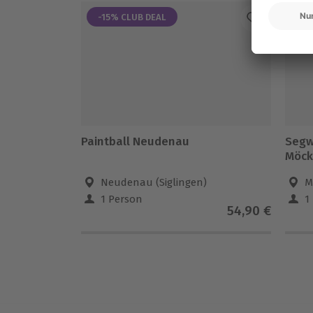
-15% CLUB DEAL
Paintball Neudenau
Segw
Möck
Neudenau (Siglingen)
M
1 Person
1
54,90 €