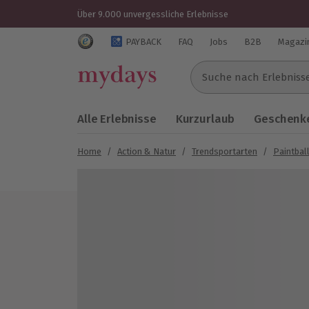
Über 9.000 unvergessliche Erlebnisse
Trustedshops Bewertungen für mydays.de
PAYBACK
FAQ
Jobs
B2B
Magazi
Suche nach Erlebnissen..
Alle Erlebnisse
Kurzurlaub
Geschenke
Home
/
Action & Natur
/
Trendsportarten
/
Paintball
Bild 1 von 5