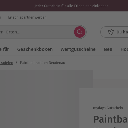
Jeder Gutschein für alle Erlebnisse einlösbar
n
Erlebnispartner werden
Du ha
.
 für
Geschenkboxen
Wertgutscheine
Neu
Ho
 spielen
/
Paintball spielen Neudenau
mydays Gutschein
Paintba