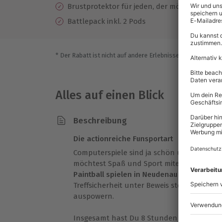
Brustprotektor für jeden, der möchte
Battlepack inkl. 2 Pods
* Der Rabatt ist nicht auf andere Erlebnisse bei der Einlö
Alles auf einen Blick
Beschreibung
Die actionreiche Funsportart
Computerspiele sind ja schön und gut, abe
möchtest Spaß und Sport miteinander ver
Paintball spielen in Neudenau
genau richti
Treffsicherheit unter Beweis stellen und Di
auspowern.
Insgesamt hast Du 8 Stunden Zeit, um Dich