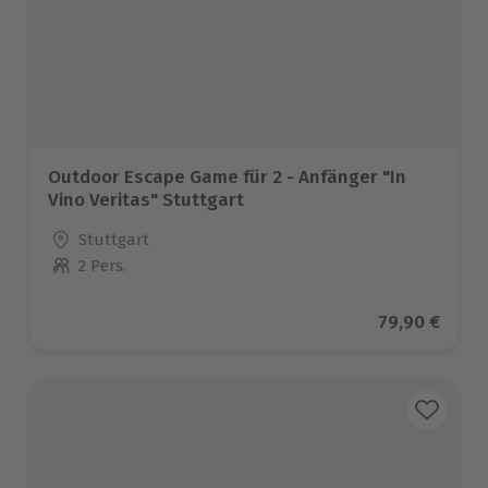
Outdoor Escape Game für 2 - Anfänger "In
Vino Veritas" Stuttgart
Standort
Stuttgart
2 Pers.
Anzahl der Teilnehmer
Aktueller Pr
79,90 €