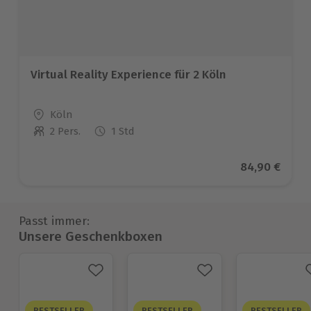
Virtual Reality Experience für 2 Köln
Standort
Köln
2 Pers.
1 Std
Anzahl der Teilnehmer
Aktueller Pre
84,90 €
Passt immer:
Unsere Geschenkboxen
BESTSELLER
BESTSELLER
BESTSELLER