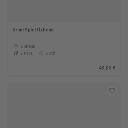
Krimi Spiel Üxheim
Standort
Üxheim
2 Pers.
2 Std
Anzahl der Teilnehmer
Aktueller Pre
49,90 €