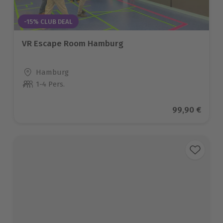
-15% CLUB DEAL
VR Escape Room Hamburg
Standort
Hamburg
1-4 Pers.
Anzahl der Teilnehmer
Aktueller Pre
99,90 €