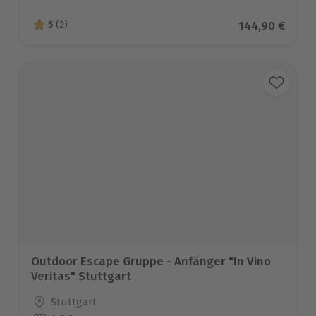
Aktueller Prei
144,90 €
5
(2)
5 von 5 Sternen basierend auf 2 Bewertungen
Outdoor Escape Gruppe - Anfänger "In Vino
Veritas" Stuttgart
Standort
Stuttgart