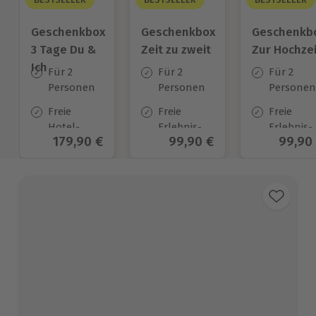
Geschenkbox
Geschenkbox
Geschenkb
3 Tage Du &
Zeit zu zweit
Zur Hochzei
Ich
Für 2
Für 2
Für 2
Personen
Personen
Personen
Freie
Freie
Freie
Hotel-
Erlebnis-
Erlebnis-
Aktueller Preis
179,90 €
Aktueller Preis
99,90 €
Aktuel
99,90
Auswahl
Auswahl
Auswahl
an ca.
an ca. 450
an ca.
130 Orten
Orten
450 Orten