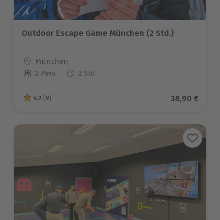
Outdoor Escape Game München (2 Std.)
Standort
München
2 Pers.
2 Std
Anzahl der Teilnehmer
Aktueller Pr
38,90 €
4.2
(9)
4.2 von 5 Sternen basierend auf 9 Bewertungen