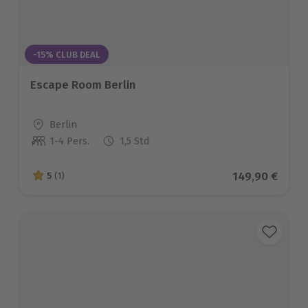
-15% CLUB DEAL
Escape Room Berlin
Standort
Berlin
1-4 Pers.
1,5 Std
Anzahl der Teilnehmer
Aktueller Prei
149,90 €
5
(1)
5 von 5 Sternen basierend auf 1 Bewertungen