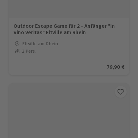
Outdoor Escape Game für 2 - Anfänger "In
Vino Veritas" Eltville am Rhein
Standort
Eltville am Rhein
2 Pers.
Anzahl der Teilnehmer
Aktueller Pr
79,90 €