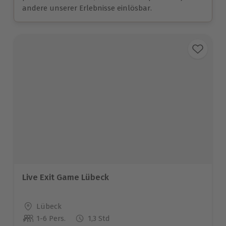
andere unserer Erlebnisse einlösbar.
Live Exit Game Lübeck
Standort
Lübeck
1-6 Pers.
1,3 Std
Anzahl der Teilnehmer