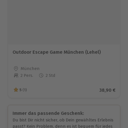
Outdoor Escape Game München (Lehel)
Standort
München
2 Pers.
2 Std
Anzahl der Teilnehmer
Aktueller Pr
38,90 €
5
(1)
5 von 5 Sternen basierend auf 1 Bewertungen
Immer das passende Geschenk:
Du bist Dir nicht sicher, ob Dein gewähltes Erlebnis
passt? Kein Problem, denn es ist bequem für jedes