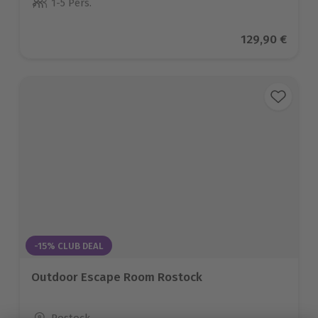
1-5 Pers.
Anzahl der Teilnehmer
Aktueller Pre
129,90 €
-15% CLUB DEAL
Outdoor Escape Room Rostock
Standort
Rostock