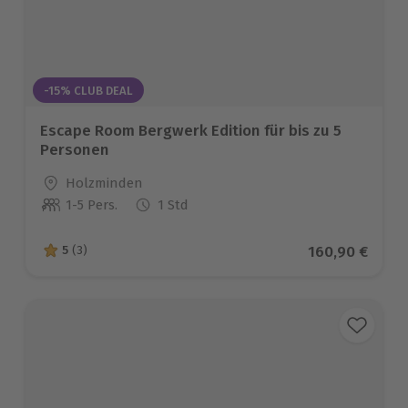
-15% CLUB DEAL
Escape Room Bergwerk Edition für bis zu 5
Personen
Standort
Holzminden
1-5 Pers.
1 Std
Anzahl der Teilnehmer
Aktueller Prei
160,90 €
5
(3)
5 von 5 Sternen basierend auf 3 Bewertungen