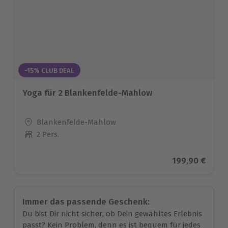
-15% CLUB DEAL
Yoga für 2 Blankenfelde-Mahlow
Standort
Blankenfelde-Mahlow
2 Pers.
Anzahl der Teilnehmer
Aktueller Prei
199,90 €
Immer das passende Geschenk:
Du bist Dir nicht sicher, ob Dein gewähltes Erlebnis
passt? Kein Problem, denn es ist bequem für jedes