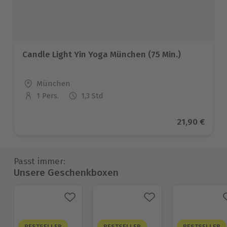
Candle Light Yin Yoga München (75 Min.)
Standort
München
1 Pers.
1,3 Std
Anzahl der Teilnehmer
Aktueller Pr
21,90 €
Passt immer:
Unsere Geschenkboxen
BESTSELLER
BESTSELLER
BESTSELLER