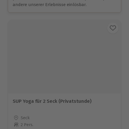
andere unserer Erlebnisse einlösbar.
SUP Yoga für 2 Seck (Privatstunde)
Standort
Seck
2 Pers.
Anzahl der Teilnehmer