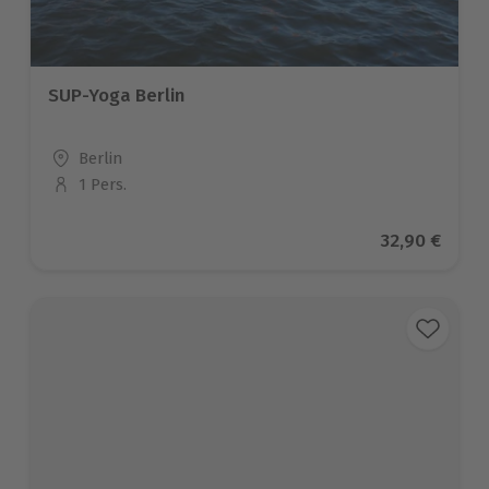
SUP-Yoga Berlin
Standort
Berlin
1 Pers.
Anzahl der Teilnehmer
Aktueller Pr
32,90 €