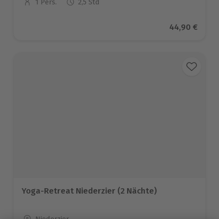
1 Pers.
2,5 Std
Anzahl der Teilnehmer
Aktueller Pre
44,90 €
Yoga-Retreat Niederzier (2 Nächte)
Standort
Niederzier