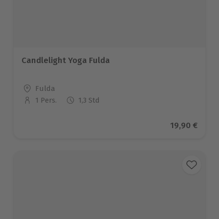
Candlelight Yoga Fulda
Standort
Fulda
1 Pers.
1,3 Std
Anzahl der Teilnehmer
Aktueller Pr
19,90 €