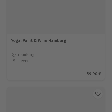
Yoga, Paint & Wine Hamburg
Standort
Hamburg
1 Pers.
Anzahl der Teilnehmer
Aktueller Pr
59,90 €