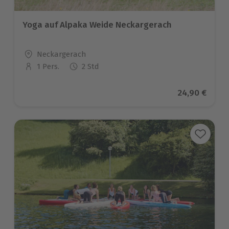
Yoga auf Alpaka Weide Neckargerach
Standort
Neckargerach
1 Pers.
2 Std
Anzahl der Teilnehmer
Aktueller Pr
24,90 €