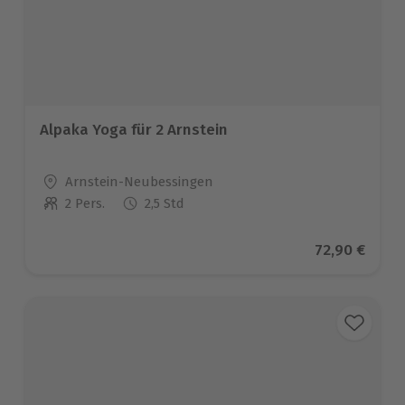
Alpaka Yoga für 2 Arnstein
Standort
Arnstein-Neubessingen
2 Pers.
2,5 Std
Anzahl der Teilnehmer
Aktueller Pr
72,90 €