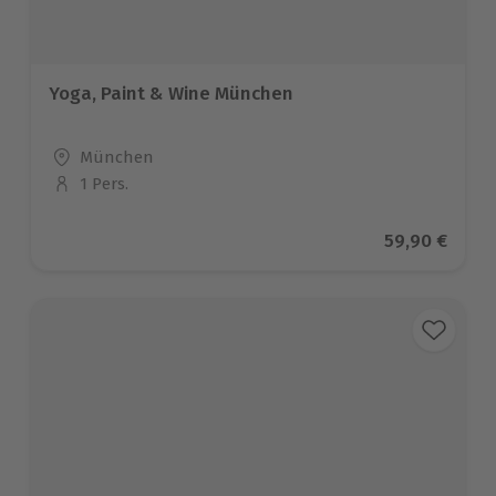
Yoga, Paint & Wine München
Standort
München
1 Pers.
Anzahl der Teilnehmer
Aktueller Pr
59,90 €