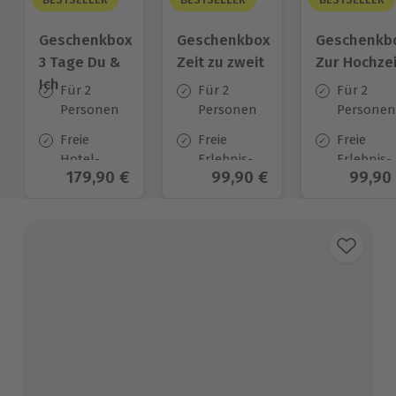
Geschenkbox
Geschenkbox
Geschenkb
3 Tage Du &
Zeit zu zweit
Zur Hochzei
Ich
Für 2
Für 2
Für 2
Personen
Personen
Personen
Freie
Freie
Freie
Hotel-
Erlebnis-
Erlebnis-
Aktueller Preis
179,90 €
Aktueller Preis
99,90 €
Aktuel
99,90
Auswahl
Auswahl
Auswahl
an ca.
an ca. 450
an ca.
130 Orten
Orten
450 Orten