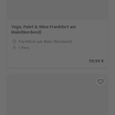
Yoga, Paint & Wine Frankfurt am
Main(Nordend)
Standort
Frankfurt am Main (Nordend)
1 Pers.
Anzahl der Teilnehmer
Aktueller Pr
59,90 €