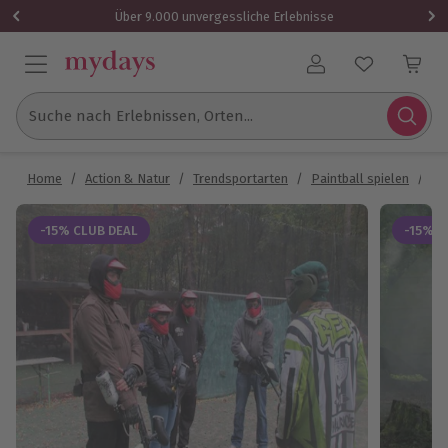
Über 9.000 unvergessliche Erlebnisse
Benutzerkonto
Suche nach Erlebnissen, Orten...
Home
/
Action & Natur
/
Trendsportarten
/
Paintball spielen
/
Pa
-15% CLUB DEAL
-15% C