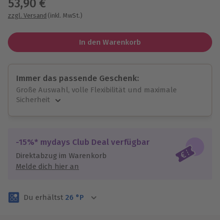
53,90 €
zzgl. Versand
(inkl. MwSt.)
In den Warenkorb
Immer das passende Geschenk:
Große Auswahl, volle Flexibilität und maximale
Sicherheit
Große Auswahl
Über 9.000 unvergessliche Erlebnisse.
Volle Flexibilität
-15%* mydays Club Deal verfügbar
Jeder Gutschein für alle Erlebnisse einlösbar.
Direktabzug im Warenkorb
Maximale Sicherheit
Melde dich hier an
3 Jahre gültig & verlängerbar.
Du erhältst
26
°P