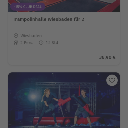
-15% CLUB DEAL
Trampolinhalle Wiesbaden für 2
Standort
Wiesbaden
2 Pers.
1,5 Std
Anzahl der Teilnehmer
Aktueller Pr
36,90 €