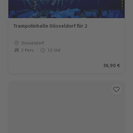
Trampolinhalle Düsseldorf für 2
Standort
Düsseldorf
2 Pers.
1,5 Std
Anzahl der Teilnehmer
Aktueller Pr
36,90 €