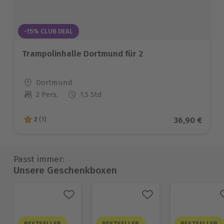
-15% CLUB DEAL
Trampolinhalle Dortmund für 2
Standort
Dortmund
2 Pers.
1,5 Std
Anzahl der Teilnehmer
Aktueller Pr
36,90 €
2
(1)
2 von 5 Sternen basierend auf 1 Bewertungen
Passt immer:
Unsere Geschenkboxen
BESTSELLER
BESTSELLER
BESTSELLER