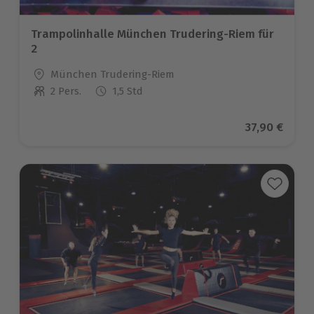
Trampolinhalle München Trudering-Riem für
2
Standort
München Trudering-Riem
2 Pers.
1,5 Std
Anzahl der Teilnehmer
Aktueller Pr
37,90 €