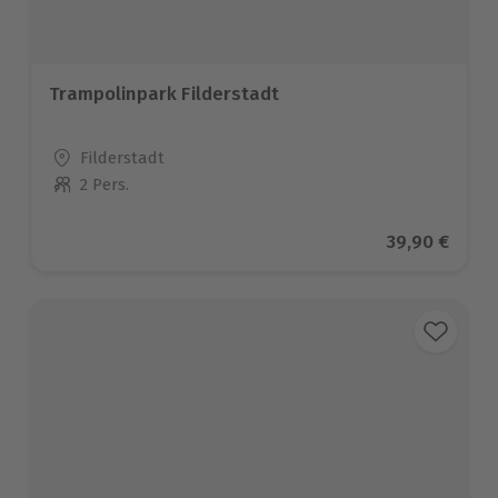
Trampolinpark Filderstadt
Standort
Filderstadt
2 Pers.
Anzahl der Teilnehmer
Aktueller Pr
39,90 €