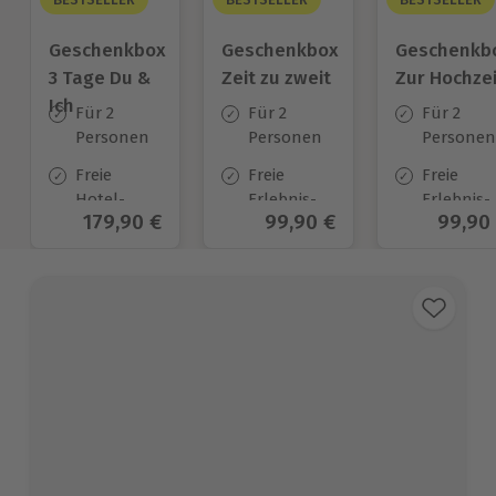
Geschenkbox
Geschenkbox
Geschenkb
3 Tage Du &
Zeit zu zweit
Zur Hochzei
Ich
Für 2
Für 2
Für 2
Personen
Personen
Personen
Freie
Freie
Freie
Hotel-
Erlebnis-
Erlebnis-
Aktueller Preis
179,90 €
Aktueller Preis
99,90 €
Aktuel
99,90
Auswahl
Auswahl
Auswahl
an ca.
an ca. 450
an ca.
130 Orten
Orten
450 Orten