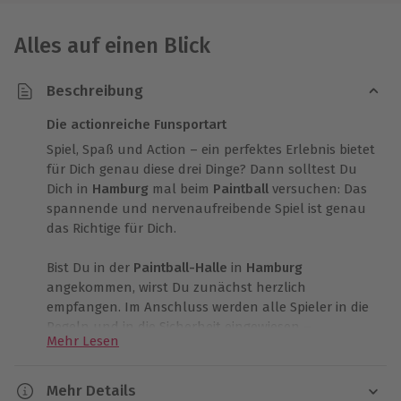
Alles auf einen Blick
Beschreibung
Die actionreiche Funsportart
Spiel, Spaß und Action – ein perfektes Erlebnis bietet
für Dich genau diese drei Dinge? Dann solltest Du
Dich in
Hamburg
mal beim
Paintball
versuchen: Das
spannende und nervenaufreibende Spiel ist genau
das Richtige für Dich.
Bist Du in der
Paintball-Halle
in
Hamburg
angekommen, wirst Du zunächst herzlich
empfangen. Im Anschluss werden alle Spieler in die
Regeln und in die Sicherheit eingewiesen –
Mehr Lesen
selbstverständlich von einem erfahrenen Profi.
Nachdem Du weißt, wie Du mit dem Waffe richtig
umgehst und wie die Location aussieht, wirst Du für
Mehr Details