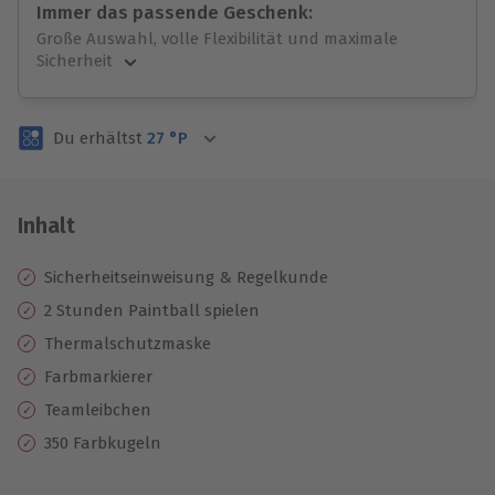
Immer das passende Geschenk:
Große Auswahl, volle Flexibilität und maximale
Sicherheit
Große Auswahl
Über 9.000 unvergessliche Erlebnisse.
Du erhältst
27
°P
Volle Flexibilität
Jeder Gutschein für alle Erlebnisse einlösbar.
Maximale Sicherheit
3 Jahre gültig & verlängerbar.
Inhalt
Sicherheitseinweisung & Regelkunde
2 Stunden Paintball spielen
Thermalschutzmaske
Farbmarkierer
Teamleibchen
350 Farbkugeln