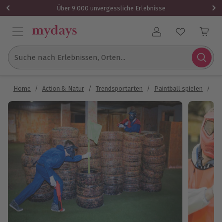
Über 9.000 unvergessliche Erlebnisse
Benutzerkonto
Suche nach Erlebnissen, Orten...
Home
/
Action & Natur
/
Trendsportarten
/
Paintball spielen
/
Pa