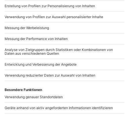
Exklusivtermin gebucht werden.
www.b2b.mydays.de/
Artikelnummer
:
37448
Andere Produkte entdecken
Paintball Tettnang
Lasertag Hochdorf
Tettnang
Hochdorf