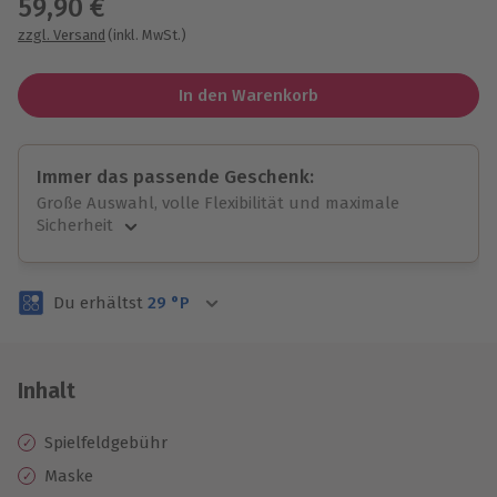
59,90 €
zzgl. Versand
(inkl. MwSt.)
In den Warenkorb
Immer das passende Geschenk:
Große Auswahl, volle Flexibilität und maximale
Sicherheit
Große Auswahl
Über 9.000 unvergessliche Erlebnisse.
Du erhältst
29
°P
Volle Flexibilität
Jeder Gutschein für alle Erlebnisse einlösbar.
Maximale Sicherheit
3 Jahre gültig & verlängerbar.
Inhalt
Spielfeldgebühr
Maske