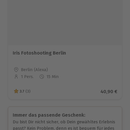
Iris Fotoshooting Berlin
Standort
Berlin (Alexa)
1 Pers.
15 Min
Anzahl der Teilnehmer
Aktueller Pre
40,90 €
3.7
(3)
3.7 von 5 Sternen basierend auf 3 Bewertungen
Immer das passende Geschenk:
Du bist Dir nicht sicher, ob Dein gewähltes Erlebnis
passt? Kein Problem, denn es ist bequem für jedes