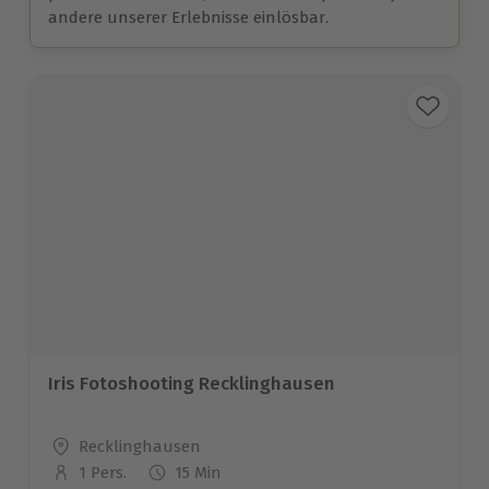
andere unserer Erlebnisse einlösbar.
Iris Fotoshooting Recklinghausen
Standort
Recklinghausen
1 Pers.
15 Min
Anzahl der Teilnehmer