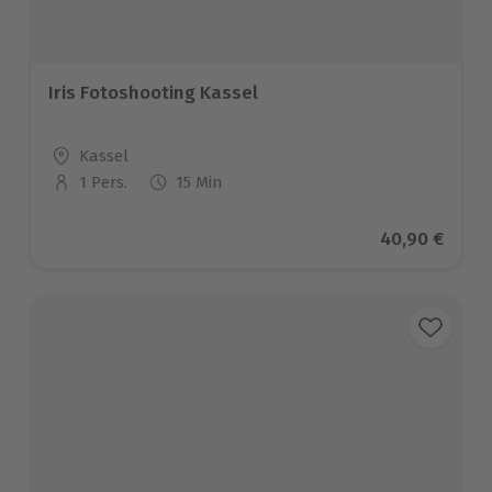
Iris Fotoshooting Kassel
Standort
Kassel
1 Pers.
15 Min
Anzahl der Teilnehmer
Aktueller Pre
40,90 €