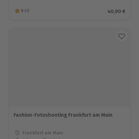
Aktueller Pre
40,90 €
5
(1)
5 von 5 Sternen basierend auf 1 Bewertungen
Fashion-Fotoshooting Frankfurt am Main
Standort
Frankfurt am Main