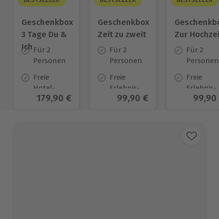
Geschenkbox
Geschenkbox
Geschenkb
3 Tage Du &
Zeit zu zweit
Zur Hochzei
Ich
Für 2
Für 2
Für 2
Personen
Personen
Personen
Freie
Freie
Freie
Hotel-
Erlebnis-
Erlebnis-
Aktueller Preis
179,90 €
Aktueller Preis
99,90 €
Aktuel
99,90
Auswahl
Auswahl
Auswahl
an ca.
an ca. 450
an ca.
130 Orten
Orten
450 Orten