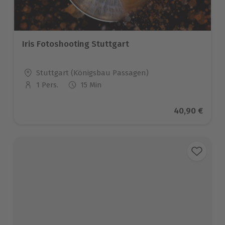
Iris Fotoshooting Stuttgart
Standort
Stuttgart (Königsbau Passagen)
1 Pers.
15 Min
Anzahl der Teilnehmer
Aktueller Pre
40,90 €