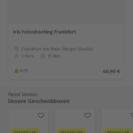
Iris Fotoshooting Frankfurt
Standort
Frankfurt am Main (Berger Straße)
1 Pers.
15 Min
Anzahl der Teilnehmer
Aktueller Pre
40,90 €
5
(1)
5 von 5 Sternen basierend auf 1 Bewertungen
Passt immer:
Unsere Geschenkboxen
BESTSELLER
BESTSELLER
BESTSELLER