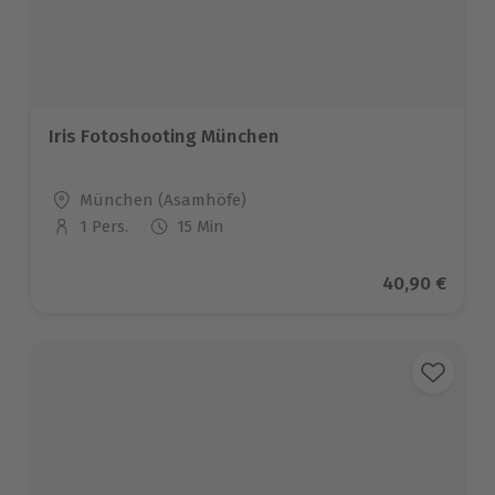
Iris Fotoshooting München
Standort
München (Asamhöfe)
1 Pers.
15 Min
Anzahl der Teilnehmer
Aktueller Pre
40,90 €