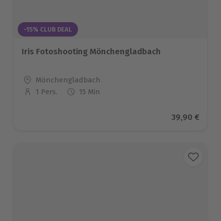
-15% CLUB DEAL
Iris Fotoshooting Mönchengladbach
Standort
Mönchengladbach
1 Pers.
15 Min
Anzahl der Teilnehmer
Aktueller Pr
39,90 €