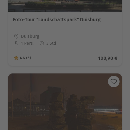
Foto-Tour "Landschaftspark" Duisburg
Standort
Duisburg
1 Pers.
3 Std
Anzahl der Teilnehmer
Aktueller Prei
108,90 €
4.6
(5)
4.6 von 5 Sternen basierend auf 5 Bewertungen