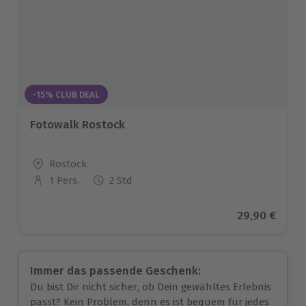
-15% CLUB DEAL
Fotowalk Rostock
Standort
Rostock
1 Pers.
2 Std
Anzahl der Teilnehmer
Aktueller Pr
29,90 €
Immer das passende Geschenk:
Du bist Dir nicht sicher, ob Dein gewähltes Erlebnis
passt? Kein Problem, denn es ist bequem für jedes