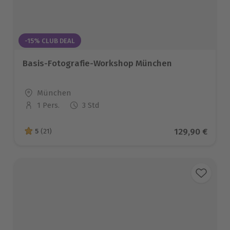
-15% CLUB DEAL
Basis-Fotografie-Workshop München
Standort
München
1 Pers.
3 Std
Anzahl der Teilnehmer
Aktueller Pre
129,90 €
5
(21)
5 von 5 Sternen basierend auf 21 Bewertungen