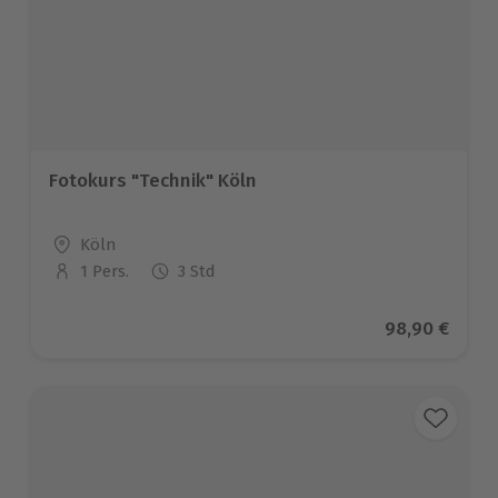
Fotokurs "Technik" Köln
Standort
Köln
1 Pers.
3 Std
Anzahl der Teilnehmer
Aktueller Pre
98,90 €