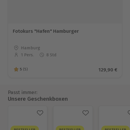
Fotokurs "Hafen" Hamburger
Standort
Hamburg
1 Pers.
8 Std
Anzahl der Teilnehmer
Aktueller Pre
129,90 €
5
(5)
5 von 5 Sternen basierend auf 5 Bewertungen
Passt immer:
Unsere Geschenkboxen
BESTSELLER
BESTSELLER
BESTSELLER