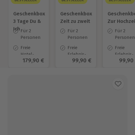
Geschenkbox
Geschenkbox
Geschenkb
3 Tage Du &
Zeit zu zweit
Zur Hochzei
Ich
Für 2
Für 2
Für 2
Personen
Personen
Personen
Freie
Freie
Freie
Hotel-
Erlebnis-
Erlebnis-
Aktueller Preis
179,90 €
Aktueller Preis
99,90 €
Aktuel
99,90
Auswahl
Auswahl
Auswahl
an ca.
an ca. 450
an ca.
130 Orten
Orten
450 Orten