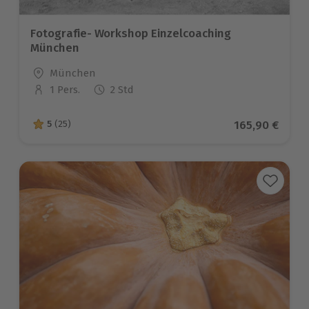
Fotografie- Workshop Einzelcoaching
München
Standort
München
1 Pers.
2 Std
Anzahl der Teilnehmer
Aktueller Pre
165,90 €
5
(25)
5 von 5 Sternen basierend auf 25 Bewertungen