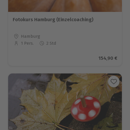
Fotokurs Hamburg (Einzelcoaching)
Standort
Hamburg
1 Pers.
2 Std
Anzahl der Teilnehmer
Aktueller Pre
154,90 €