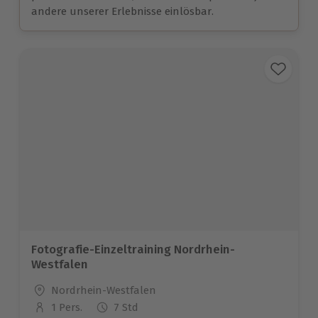
andere unserer Erlebnisse einlösbar.
Fotografie-Einzeltraining Nordrhein-
Westfalen
Standort
Nordrhein-Westfalen
1 Pers.
7 Std
Anzahl der Teilnehmer