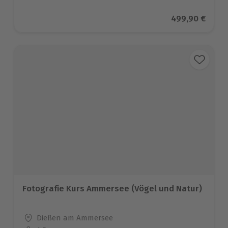
Aktueller Prei
499,90 €
Fotografie Kurs Ammersee (Vögel und Natur)
Standort
Dießen am Ammersee