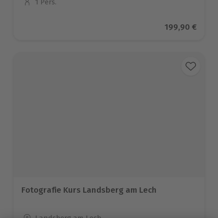
1 Pers.
Anzahl der Teilnehmer
Aktueller Prei
199,90 €
Fotografie Kurs Landsberg am Lech
Standort
Landsberg am Lech