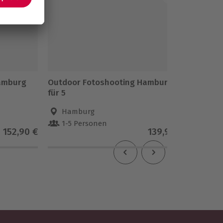
Hamburg
Outdoor Fotoshooting Hamburg
Famili
für 5
für 7
Hamburg
Ham
1-5 Personen
1-7 
152,90 €
139,90 €
5
(3)