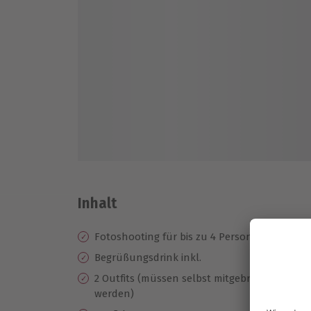
Inhalt
Fotoshooting für bis zu 4 Personen
1x
Begrüßungsdrink inkl.
Fo
A
2 Outfits (müssen selbst mitgebracht
werden)
Po