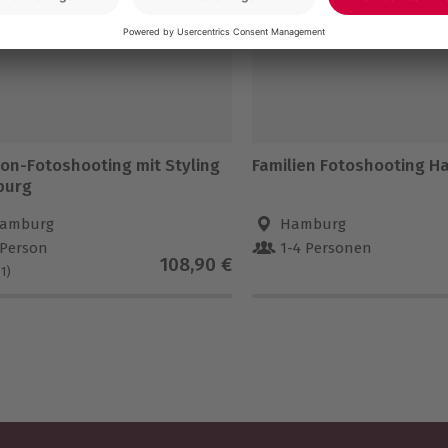
ion-Fotoshooting mit Styling
Familien Fotoshooting 
burg
amburg
Hamburg
 Person
1-4 Personen
108,90 €
(1)