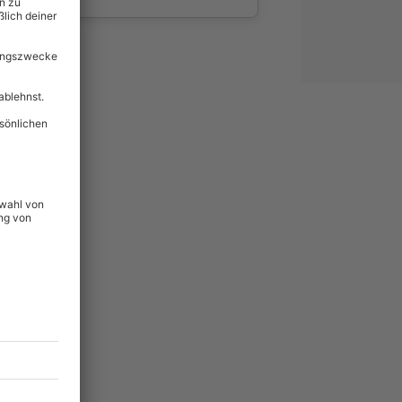
wahl
unvergessliche
54
°P
lität
hein für alle Erlebnisse
icherheit
tig & verlängerbar.