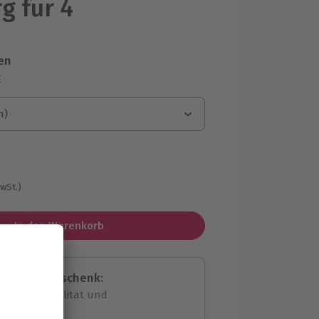
 für 4
en
r
n)
n)
MwSt.)
In den Warenkorb
assende Geschenk:
volle Flexibilität und
rheit