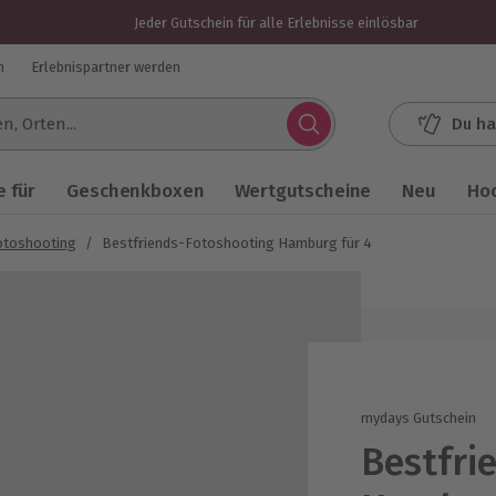
Jeder Gutschein für alle Erlebnisse einlösbar
n
Erlebnispartner werden
Du ha
.
 für
Geschenkboxen
Wertgutscheine
Neu
Ho
otoshooting
/
Bestfriends-Fotoshooting Hamburg für 4
mydays Gutschein
Bestfri