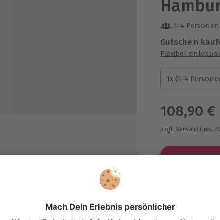
Hamburg
1-4 Personen
Gutschein kauf
Flexibel einlösba
1x (1-4 Personen)
1x (1-4 Persone
1x (1-4 Persone
108,90 €
zzgl. Versand
(inkl. 
 Hairfinishing
toshooting mit ca. 80 bis 100
Immer das p
ufnahmen
Große Auswahl, 
singtipps
maximale Siche