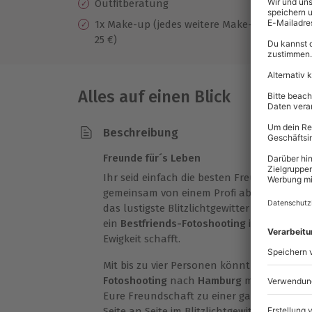
Outfitberatung
3 
un
1x Make-up (jedes weitere Make-Up
25 €)
We
Alles auf einen Blick
Beschreibung
Freunde für´s Leben
Ihr seid einfach die besten Freunde und w
gemeinsam von einem Profi ablichten lass
das lustigste Blitzlichtgewitter exklusiv für
ein
Bestfriends-Fotoshooting
in
Hamburg
,
Ewigkeit schafft.
Mit bis zu vier Personen könnt Ihr Euch 
Fotoshooting
nach
Hamburg
machen, um do
Eure Freundschaft zu einer ganz besonder
Seite an Seite im Blitzlichtgewitter sonnt 