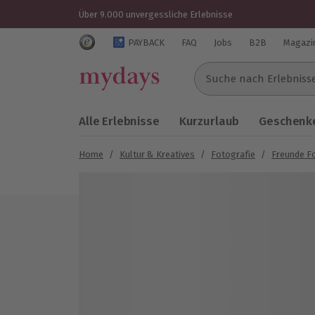
Über 9.000 unvergessliche Erlebnisse
Trustedshops Bewertungen für mydays.de
PAYBACK
FAQ
Jobs
B2B
Magazi
Suche nach Erlebnissen..
Alle Erlebnisse
Kurzurlaub
Geschenke
Home
/
Kultur & Kreatives
/
Fotografie
/
Freunde F
Bild 1 von 5