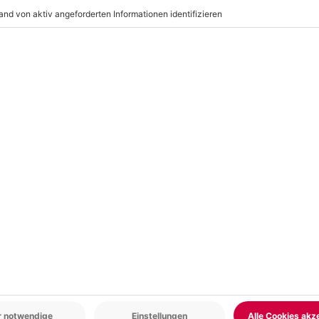
hr hochauflösend als Download.
ing
für beste
Freunde
und zeigt
g
der Kamera, warum Ihr Euch
r: 9-17 Uhr
www.b2b.mydays.de/
en