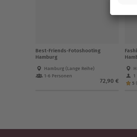
Best-Friends-Fotoshooting
Fash
Hamburg
Ham
Hamburg (Lange Reihe)
H
1-6 Personen
1
72,90 €
5