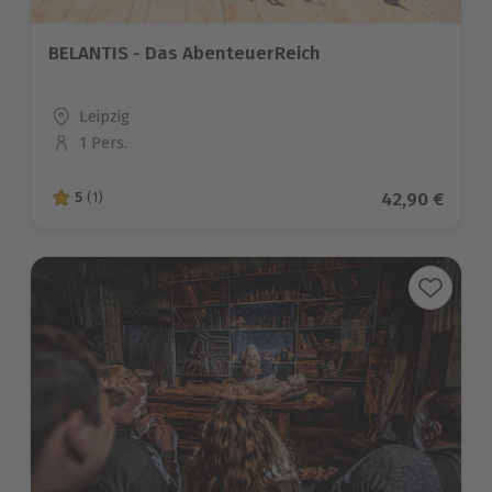
BELANTIS - Das AbenteuerReich
Standort
Leipzig
1 Pers.
Anzahl der Teilnehmer
Aktueller Pr
42,90 €
5
(1)
5 von 5 Sternen basierend auf 1 Bewertungen