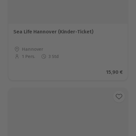
Sea Life Hannover (Kinder-Ticket)
Standort
Hannover
1 Pers.
3 Std
Anzahl der Teilnehmer
Aktueller Pr
15,90 €