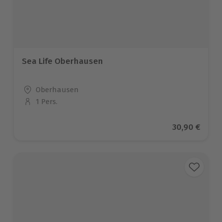
Sea Life Oberhausen
Standort
Oberhausen
1 Pers.
Anzahl der Teilnehmer
Aktueller Pr
30,90 €