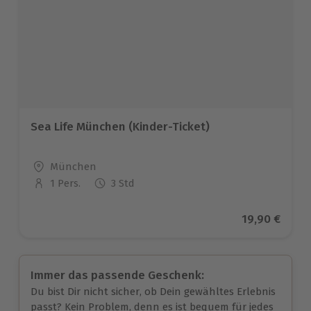
Sea Life München (Kinder-Ticket)
Standort
München
1 Pers.
3 Std
Anzahl der Teilnehmer
Aktueller Pr
19,90 €
Immer das passende Geschenk:
Du bist Dir nicht sicher, ob Dein gewähltes Erlebnis
passt? Kein Problem, denn es ist bequem für jedes