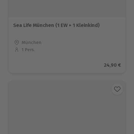
Sea Life München (1 EW + 1 Kleinkind)
Standort
München
1 Pers.
Anzahl der Teilnehmer
Aktueller Pr
24,90 €