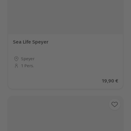
Sea Life Speyer
Standort
Speyer
1 Pers.
Anzahl der Teilnehmer
Aktueller Pr
19,90 €