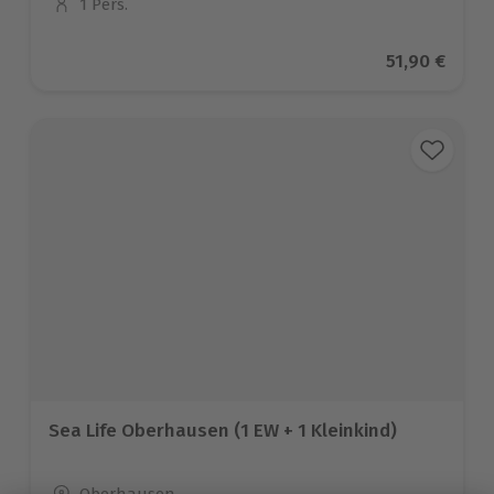
1 Pers.
Anzahl der Teilnehmer
Aktueller Pr
51,90 €
Sea Life Oberhausen (1 EW + 1 Kleinkind)
Standort
Oberhausen