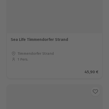
Sea Life Timmendorfer Strand
Standort
Timmendorfer Strand
1 Pers.
Anzahl der Teilnehmer
Aktueller Pr
45,90 €