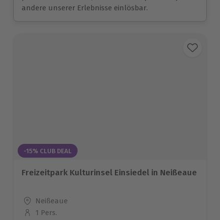
andere unserer Erlebnisse einlösbar.
-15% CLUB DEAL
Freizeitpark Kulturinsel Einsiedel in Neißeaue
Standort
Neißeaue
1 Pers.
Anzahl der Teilnehmer