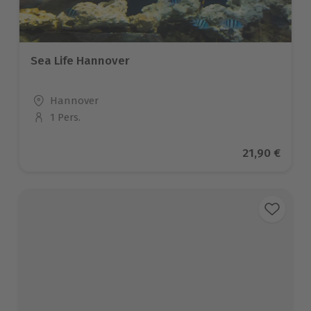
Sea Life Hannover
Standort
Hannover
1 Pers.
Anzahl der Teilnehmer
Aktueller Pr
21,90 €