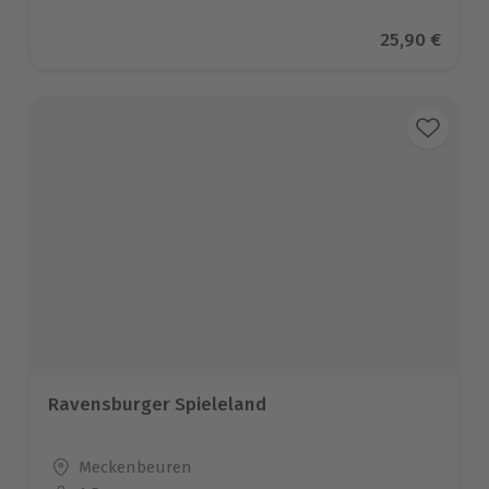
Aktueller Pr
25,90 €
Ravensburger Spieleland
Standort
Meckenbeuren