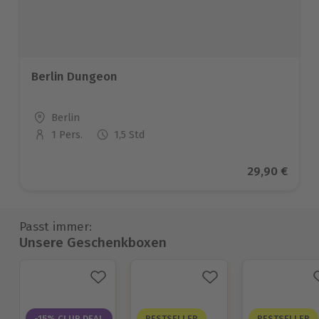
Berlin Dungeon
Standort
Berlin
1 Pers.
1,5 Std
Anzahl der Teilnehmer
Aktueller Pr
29,90 €
Passt immer:
Unsere Geschenkboxen
-15% CLUB DEAL
BESTSELLER
BESTSELLER