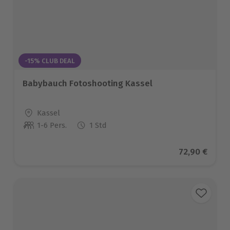
-15% CLUB DEAL
Babybauch Fotoshooting Kassel
Standort
Kassel
1-6 Pers.
1 Std
Anzahl der Teilnehmer
Aktueller Pr
72,90 €