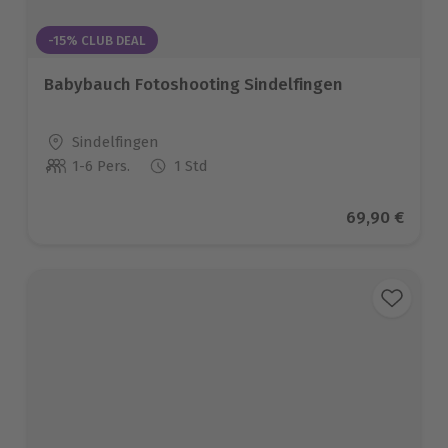
-15% CLUB DEAL
Babybauch Fotoshooting Sindelfingen
Standort
Sindelfingen
1-6 Pers.
1 Std
Anzahl der Teilnehmer
Aktueller Pre
69,90 €