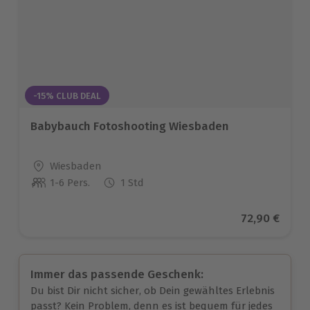
-15% CLUB DEAL
Babybauch Fotoshooting Wiesbaden
Standort
Wiesbaden
1-6 Pers.
1 Std
Anzahl der Teilnehmer
Aktueller Pr
72,90 €
Immer das passende Geschenk:
Du bist Dir nicht sicher, ob Dein gewähltes Erlebnis
passt? Kein Problem, denn es ist bequem für jedes