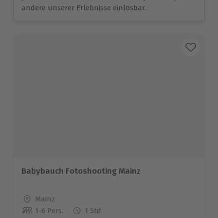
andere unserer Erlebnisse einlösbar.
Babybauch Fotoshooting Mainz
Standort
Mainz
1-6 Pers.
1 Std
Anzahl der Teilnehmer