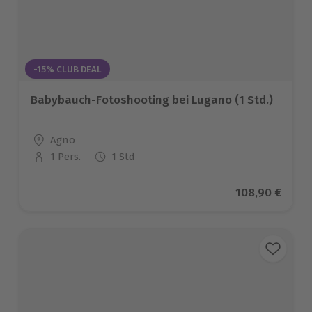
-15% CLUB DEAL
Babybauch-Fotoshooting bei Lugano (1 Std.)
Standort
Agno
1 Pers.
1 Std
Anzahl der Teilnehmer
Aktueller Prei
108,90 €