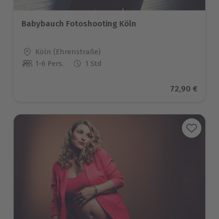
Babybauch Fotoshooting Köln
Standort
Köln (Ehrenstraße)
1-6 Pers.
1 Std
Anzahl der Teilnehmer
Aktueller Pr
72,90 €