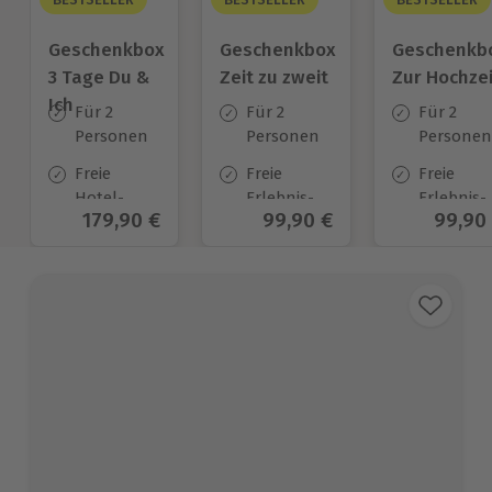
Geschenkbox
Geschenkbox
Geschenkb
3 Tage Du &
Zeit zu zweit
Zur Hochzei
Ich
Für 2
Für 2
Für 2
Personen
Personen
Personen
Freie
Freie
Freie
Hotel-
Erlebnis-
Erlebnis-
Aktueller Preis
179,90 €
Aktueller Preis
99,90 €
Aktuel
99,90
Auswahl
Auswahl
Auswahl
an ca.
an ca. 450
an ca.
130 Orten
Orten
450 Orten