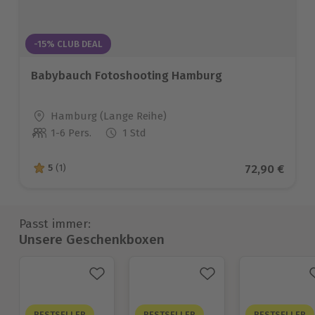
-15% CLUB DEAL
Babybauch Fotoshooting Hamburg
Standort
Hamburg (Lange Reihe)
1-6 Pers.
1 Std
Anzahl der Teilnehmer
Aktueller Pr
72,90 €
5
(1)
5 von 5 Sternen basierend auf 1 Bewertungen
Passt immer:
Unsere Geschenkboxen
BESTSELLER
BESTSELLER
BESTSELLER