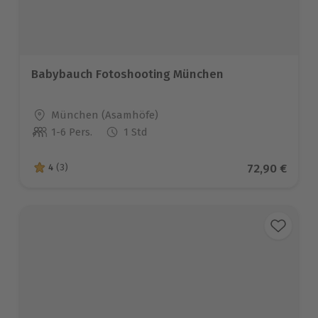
Babybauch Fotoshooting München
Standort
München (Asamhöfe)
1-6 Pers.
1 Std
Anzahl der Teilnehmer
Aktueller Pr
72,90 €
4
(3)
4 von 5 Sternen basierend auf 3 Bewertungen