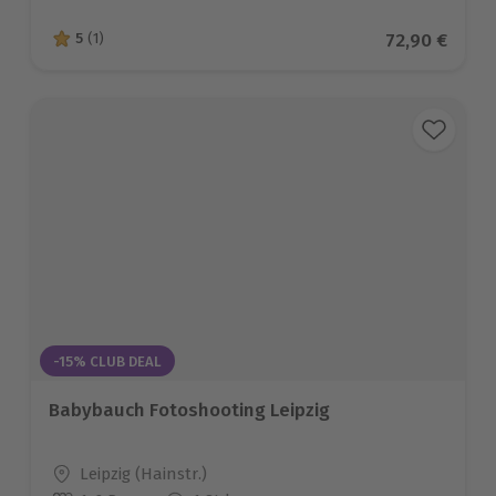
Aktueller Pr
72,90 €
5
(1)
5 von 5 Sternen basierend auf 1 Bewertungen
-15% CLUB DEAL
Babybauch Fotoshooting Leipzig
Standort
Leipzig (Hainstr.)