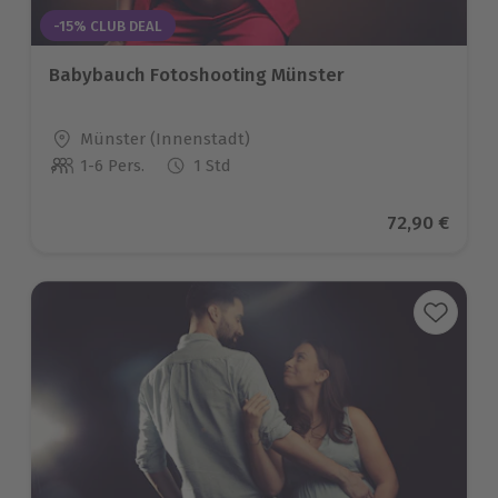
-15% CLUB DEAL
Babybauch Fotoshooting Münster
Standort
Münster (Innenstadt)
1-6 Pers.
1 Std
Anzahl der Teilnehmer
Aktueller Pr
72,90 €