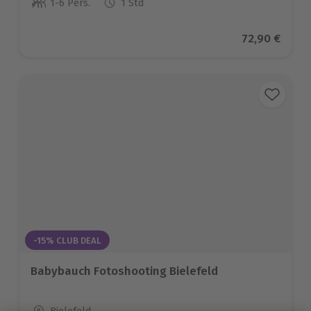
1-6 Pers.
1 Std
Anzahl der Teilnehmer
Aktueller Pr
72,90 €
-15% CLUB DEAL
Babybauch Fotoshooting Bielefeld
Standort
Bielefeld