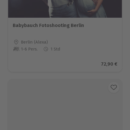
Babybauch Fotoshooting Berlin
Standort
Berlin (Alexa)
1-6 Pers.
1 Std
Anzahl der Teilnehmer
Aktueller Pr
72,90 €