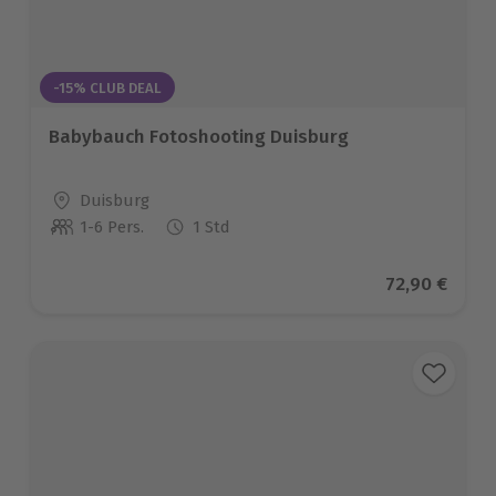
-15% CLUB DEAL
Babybauch Fotoshooting Duisburg
Standort
Duisburg
1-6 Pers.
1 Std
Anzahl der Teilnehmer
Aktueller Pr
72,90 €