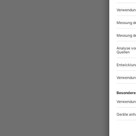
Pass
BES
Ges