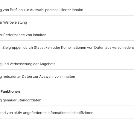
2 Übernachtungen auf dem 
exklusiven Außenkabine (
Frühstück
Bustransfer vom Hafen in
Innenstadt und zurück
Bordprogramm mit Live-M
t immer:
Unsere Geschenkboxen
TSELLER
BESTSELLER
chenkbox 3 Tage Du &
Geschenkbox Zeit zu zweit