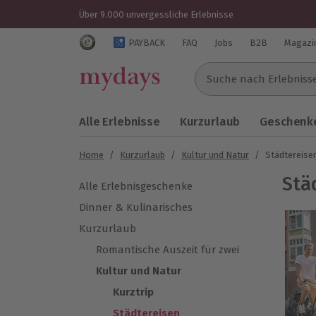
Über 9.000 unvergessliche Erlebnisse
Trustedshops Bewertungen für mydays.de
PAYBACK
FAQ
Jobs
B2B
Magazi
Suche nach Erlebnissen..
Alle Erlebnisse
Kurzurlaub
Geschenke
Home
/
Kurzurlaub
/
Kultur und Natur
/
Städtereise
Stä
Alle Erlebnisgeschenke
Dinner & Kulinarisches
Kurzurlaub
Romantische Auszeit für zwei
Kultur und Natur
Kurztrip
Städtereisen