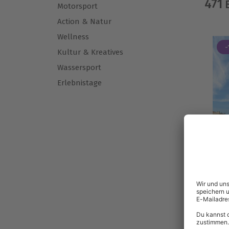
471
E
Motorsport
Action & Natur
Wellness
-
Kultur & Kreatives
Wassersport
Erlebnistage