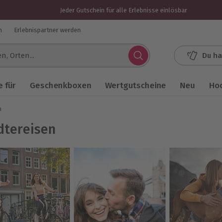
Jeder Gutschein für alle Erlebnisse einlösbar
n
Erlebnispartner werden
Du ha
.
 für
Geschenkboxen
Wertgutscheine
Neu
Ho
n
dtereisen