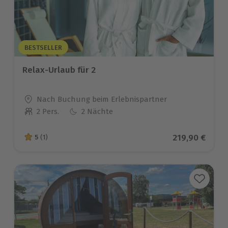
BESTSELLER
Relax-Urlaub für 2
Standort
Nach Buchung beim Erlebnispartner
2 Pers.
2 Nächte
Anzahl der Teilnehmer
Aktueller Pre
219,90 €
5
(1)
5 von 5 Sternen basierend auf 1 Bewertungen