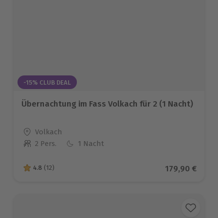
-15% CLUB DEAL
Übernachtung im Fass Volkach für 2 (1 Nacht)
Standort
Volkach
2 Pers.
1 Nacht
Anzahl der Teilnehmer
Aktueller Pre
179,90 €
4.8
(12)
4.8 von 5 Sternen basierend auf 12 Bewertungen