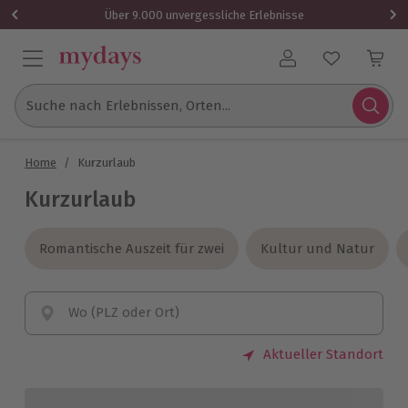
Über 9.000 unvergessliche Erlebnisse
Benutzerkonto
Suche nach Erlebnissen, Orten...
Home
/
Kurzurlaub
Kurzurlaub
Romantische Auszeit für zwei
Romantische Auszeit für zwei
Kultur und Natur
Kultur und Natur
Wo (PLZ oder Ort)
Aktueller Standort