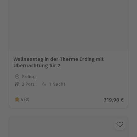
Wellnesstag in der Therme Erding mit
Übernachtung für 2
Standort
Erding
2 Pers.
1 Nacht
Anzahl der Teilnehmer
Aktueller Pre
319,90 €
4
(2)
4 von 5 Sternen basierend auf 2 Bewertungen