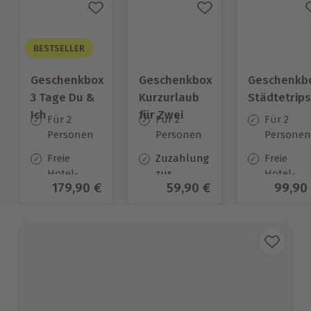
BESTSELLER
Geschenkbox
Geschenkbox
Geschenkb
3 Tage Du &
Kurzurlaub
Städtetrips
Ich
für Zwei
Für 2
Für 2
Für 2
Personen
Personen
Personen
Freie
Zuzahlung
Freie
Hotel-
zur
Hotel-
Aktueller Preis
179,90 €
Aktueller Preis
59,90 €
Aktuel
99,90
Auswahl
Halbpension
Auswahl
an ca.
verpflichtend*
an ca. 84
130 Orten
Orten