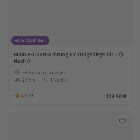
-15% CLUB DEAL
Bubble-Übernachtung Fichtelgebirge für 2 (1
Nacht)
Standort
Hohenberg a.d.Eger
2 Pers.
1 Nacht
Anzahl der Teilnehmer
Aktueller Pre
129,90 €
4.7
(3)
4.7 von 5 Sternen basierend auf 3 Bewertungen