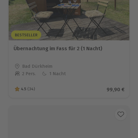
BESTSELLER
Übernachtung im Fass für 2 (1 Nacht)
Standort
Bad Dürkheim
2 Pers.
1 Nacht
Anzahl der Teilnehmer
Aktueller Pre
99,90 €
4.5
(34)
4.5 von 5 Sternen basierend auf 34 Bewertungen