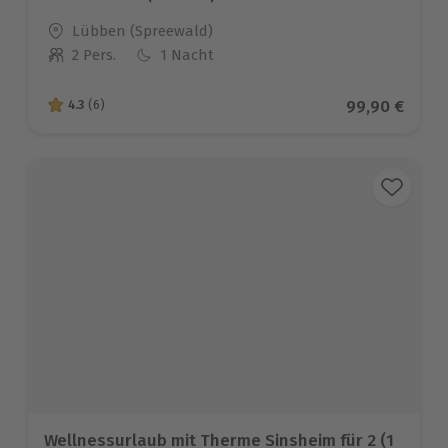
Standort
Lübben (Spreewald)
2 Pers.
1 Nacht
Anzahl der Teilnehmer
Aktueller Pre
99,90 €
4.3
(6)
4.3 von 5 Sternen basierend auf 6 Bewertungen
Wellnessurlaub mit Therme Sinsheim für 2 (1