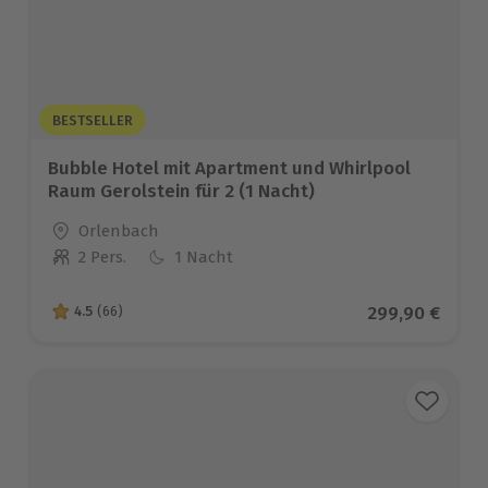
BESTSELLER
Bubble Hotel mit Apartment und Whirlpool
Raum Gerolstein für 2 (1 Nacht)
Standort
Orlenbach
2 Pers.
1 Nacht
Anzahl der Teilnehmer
Aktueller Prei
299,90 €
4.5
(66)
4.5 von 5 Sternen basierend auf 66 Bewertungen