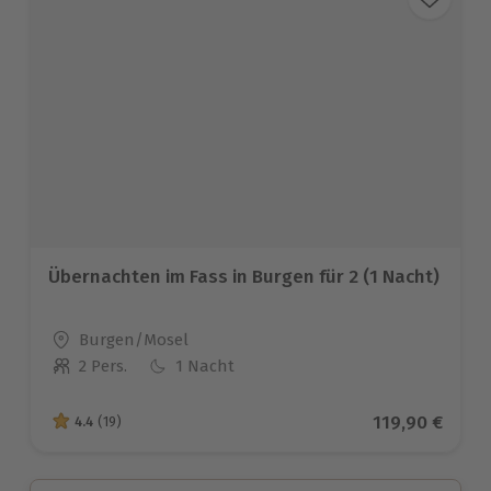
Übernachten im Fass in Burgen für 2 (1 Nacht)
Standort
Burgen/Mosel
2 Pers.
1 Nacht
Anzahl der Teilnehmer
Aktueller Pre
119,90 €
4.4
(19)
4.4 von 5 Sternen basierend auf 19 Bewertungen