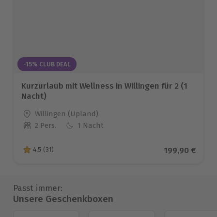
-15% CLUB DEAL
Kurzurlaub mit Wellness in Willingen für 2 (1
Nacht)
Standort
Willingen (Upland)
2 Pers.
1 Nacht
Anzahl der Teilnehmer
Aktueller Prei
199,90 €
4.5
(31)
4.5 von 5 Sternen basierend auf 31 Bewertungen
Passt immer:
Unsere Geschenkboxen