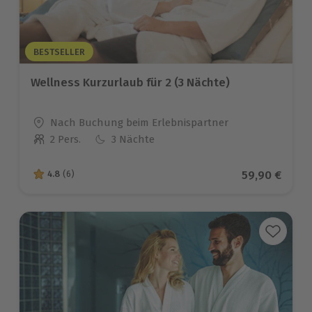
BESTSELLER
Wellness Kurzurlaub für 2 (3 Nächte)
Standort
Nach Buchung beim Erlebnispartner
2 Pers.
3 Nächte
Anzahl der Teilnehmer
Aktueller Pr
59,90 €
4.8
(6)
4.8 von 5 Sternen basierend auf 6 Bewertungen