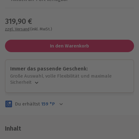
Wähle im nächsten Schritt einen Termin aus
319,90 €
zzgl. Versand
(inkl. MwSt.)
In den Warenkorb
Immer das passende Geschenk:
Große Auswahl, volle Flexibilität und maximale
Sicherheit
Große Auswahl
Über 9.000 unvergessliche Erlebnisse.
Du erhältst
159
°P
Volle Flexibilität
Jeder Gutschein für alle Erlebnisse einlösbar.
Maximale Sicherheit
3 Jahre gültig & verlängerbar.
Inhalt