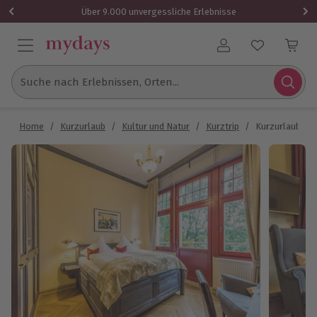
Über 9.000 unvergessliche Erlebnisse
Benutzerkonto
Suche nach Erlebnissen, Orten...
Home
/
Kurzurlaub
/
Kultur und Natur
/
Kurztrip
/
Kurzurlaub Wal