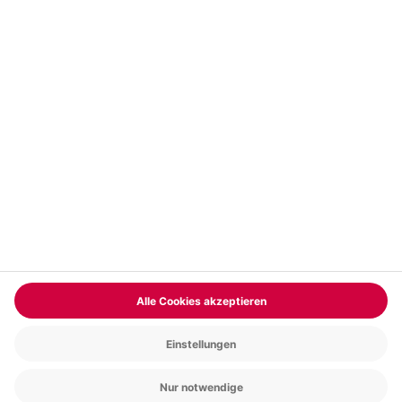
Vertrag widerrufen
FAQs
Kontakt
Zahlungsarten
Über uns
Magazin
Jobs & Karriere
Partnerprogramm
Trusted Shops
PAYBACK
Versand und Lieferung
Presse
AGB
Cookie Einstellungen
Datenschutz
Nutzungsbedingungen
Online-Marktplatz
Barrierefreiheit
Grounding Page
Compliance
Impressum
RECHNUNG