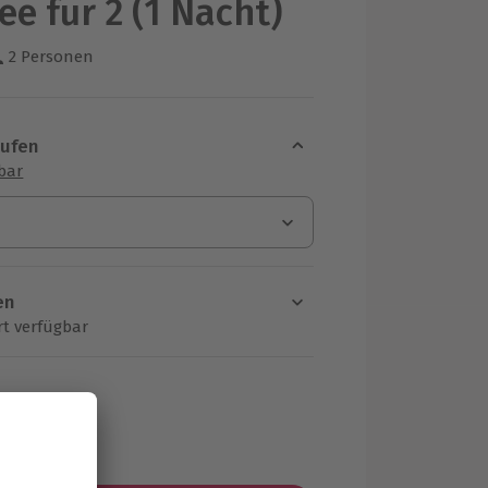
ee für 2 (1 Nacht)
2 Personen
us 2 Bewertungen
aufen
sbar
en
rt verfügbar
ten Schritt einen Termin aus
MwSt.)