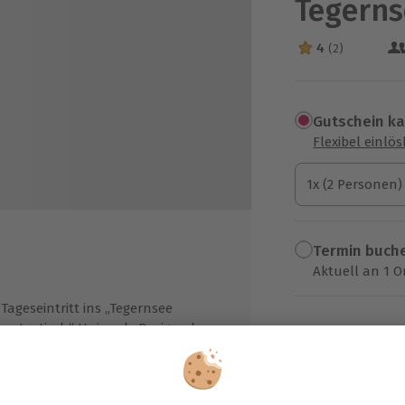
Tegerns
4
(2)
4 Sterne von 5 a
Gutschein k
Flexibel einlö
1x (2 Personen)
1x (2 Personen)
1x (2 Personen)
Termin buch
Aktuell an 1 O
Wähle im nächs
 Tageseintritt ins „Tegernsee
antastisch“ Uniquely Designed
359,90 €
utainment pro Person und
fenthalt
zzgl. Versand
(inkl. 
stenfreier Parkplatz