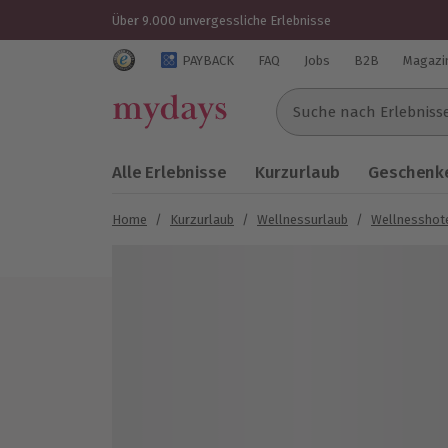
Über 9.000 unvergessliche Erlebnisse
Trustedshops Bewertungen für mydays.de
PAYBACK
FAQ
Jobs
B2B
Magazi
Suche nach Erlebnissen..
Alle Erlebnisse
Kurzurlaub
Geschenke
Home
/
Kurzurlaub
/
Wellnessurlaub
/
Wellnesshot
Bild 1 von 11