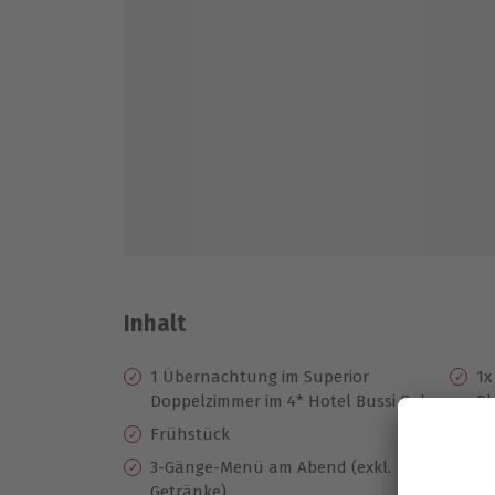
Inhalt
1 Übernachtung im Superior
1x
Doppelzimmer im 4* Hotel Bussi Baby
Ph
Ed
Frühstück
Au
3-Gänge-Menü am Abend (exkl.
Ko
Getränke)