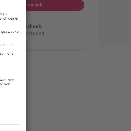
In den Warenkorb
assende Geschenk:
volle Flexibilität und
rheit
wahl
unvergessliche
179
°P
lität
hein für alle Erlebnisse
icherheit
tig & verlängerbar.