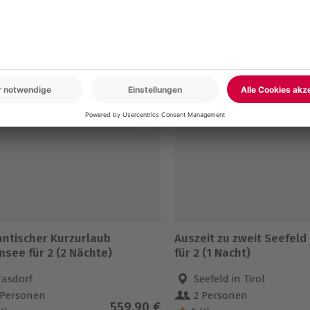
en
-15% CLUB DEAL
ntischer Kurzurlaub
Auszeit zu zweit Seefeld 
msee für 2 (2 Nächte)
für 2 (1 Nacht)
rasdorf
Seefeld in Tirol
 Personen
2 Personen
559,90 €