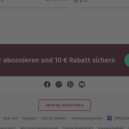
5
(1)
(1)
 abonnieren und 10 € Rabatt sichern
Vertrag widerrufen
Über uns
Magazin
Jobs & Karriere
Partnerprogramm
PAYBAC
enschutz
Nutzungsbedingungen
Online-Marktplatz
Barrierefreiheit