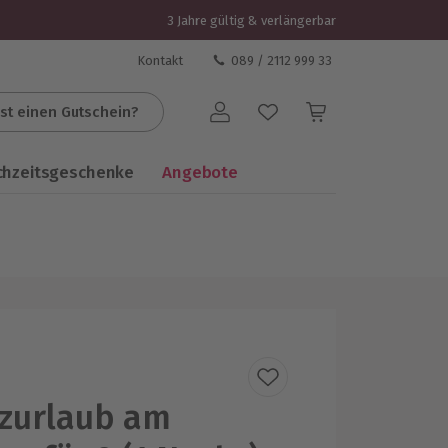
3 Jahre gültig & verlängerbar
Kontakt
089 / 2112 999 33
st einen Gutschein?
Benutzerkonto
chzeitsgeschenke
Angebote
zurlaub am