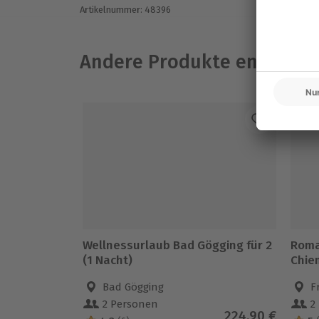
Artikelnummer
:
48396
Andere Produkte entdeck
Wellnessurlaub Bad Gögging für 2
Roma
(1 Nacht)
Chie
Bad Gögging
F
2 Personen
2
224,90 €