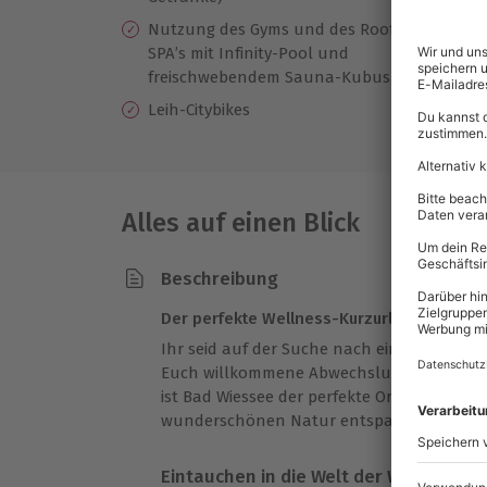
Er
Nutzung des Gyms und des Rooftop
Zi
SPA’s mit Infinity-Pool und
freischwebendem Sauna-Kubus
Je
Ab
Leih-Citybikes
DJ
Alles auf einen Blick
Beschreibung
Der perfekte Wellness-Kurzurlaub für 2 P
Ihr seid auf der Suche nach einem
Wellnes
Euch willkommene Abwechslung bringt und
ist Bad Wiessee der perfekte Ort für Euch! 
wunderschönen Natur entspannen und die
Eintauchen in die Welt der Wellness