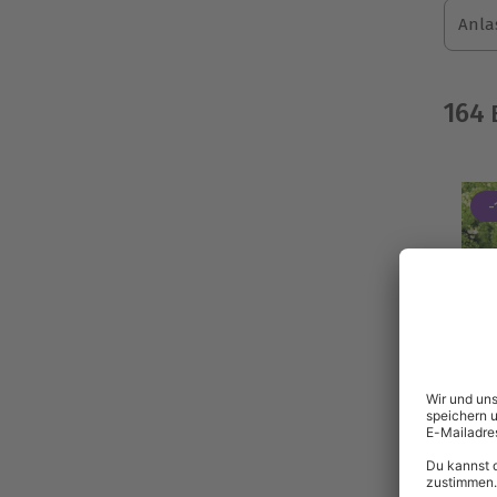
Anla
164
E
-