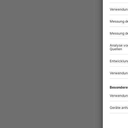
Pass
BES