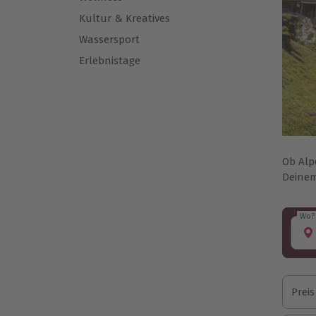
Kultur & Kreatives
Wassersport
Erlebnistage
Ob Alp
Deinem
Wo?
Wo?
Preis