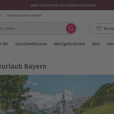
Jeder Gutschein für alle Erlebnisse einlösbar
n
Erlebnispartner werden
Du ha
.
 für
Geschenkboxen
Wertgutscheine
Neu
Ho
zurlaub Bayern