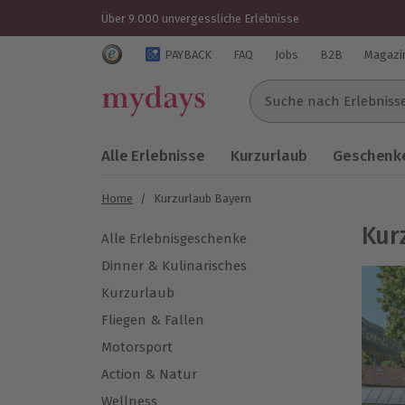
Über 9.000 unvergessliche Erlebnisse
Trustedshops Bewertungen für mydays.de
PAYBACK
FAQ
Jobs
B2B
Magazi
Suche nach Erlebnissen..
Alle Erlebnisse
Kurzurlaub
Geschenke
Home
/
Kurzurlaub Bayern
Kur
Alle Erlebnisgeschenke
Dinner & Kulinarisches
Kurzurlaub
Fliegen & Fallen
Motorsport
Action & Natur
Wellness