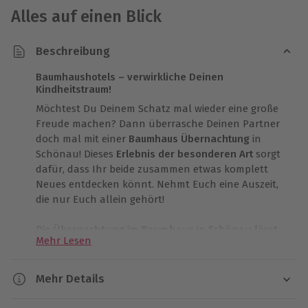
Alles auf einen Blick
Beschreibung
Baumhaushotels – verwirkliche Deinen
Kindheitstraum!
Möchtest Du Deinem Schatz mal wieder eine große
Freude machen? Dann überrasche Deinen Partner
doch mal mit einer
Baumhaus Übernachtung
in
Schönau! Dieses
Erlebnis der besonderen Art
sorgt
dafür, dass Ihr beide zusammen etwas komplett
Neues entdecken könnt. Nehmt Euch eine Auszeit,
die nur Euch allein gehört!
Die Übernachtung im Baumhaus in Schönau lässt
Mehr Lesen
keine Wünsche offen. Lasst Euch komplett in die
Welt der Natur
entführen und entkommt so dem
stressigen Alltag auf eine wunderbare Art und Weise.
Mehr Details
Ab der ersten Minute könnt Ihr Euch in dieser
Dauer
kleinen Oase der Ruhe wohlfühlen. Dieses