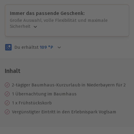
Immer das passende Geschenk:
Große Auswahl, volle Flexibilität und maximale
Sicherheit
Große Auswahl
Über 9.000 unvergessliche Erlebnisse.
Du erhältst
109
°P
Volle Flexibilität
Jeder Gutschein für alle Erlebnisse einlösbar.
Maximale Sicherheit
3 Jahre gültig & verlängerbar.
Inhalt
2-tägiger Baumhaus-Kurzurlaub in Niederbayern für 2
1 Übernachtung im Baumhaus
1 x Frühstückskorb
Vergünstigter Eintritt in den Erlebnispark Voglsam