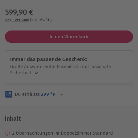
Wähle im nächsten Schritt einen Termin aus
599,90 €
zzgl. Versand
(inkl. MwSt.)
In den Warenkorb
Immer das passende Geschenk:
Große Auswahl, volle Flexibilität und maximale
Sicherheit
Große Auswahl
Über 9.000 unvergessliche Erlebnisse.
Du erhältst
299
°P
Volle Flexibilität
Jeder Gutschein für alle Erlebnisse einlösbar.
Maximale Sicherheit
3 Jahre gültig & verlängerbar.
Inhalt
2 Übernachtungen im Doppelzimmer Standard