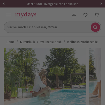
Über 9.000 unvergessliche Erlebnisse
Benutzerkonto
Suche nach Erlebnissen, Orten...
Home
/
Kurzurlaub
/
Wellnessurlaub
/
Wellness Wochenende
/
T