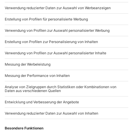
Mo-Fr: 8-20 Uhr | Sa: 10-16 Uhr
Endreinigung
Lasst Euch Seite an Seite im
Parkhotel
verwöhnen
und gebt Euch der Ruhe und Erholung hin im
Wellnessurlaub
in
Bad Wörishofen
.
Du möchtest als Firma bestellen?
Sichere Dir attraktive Firmenkunden Vorteile.
089 / 21 12 90 20
Mo-Fr: 9-17 Uhr
b2b@mydays.de
www.b2b.mydays.de/
Artikelnummer
:
25674
Andere Produkte entdecken