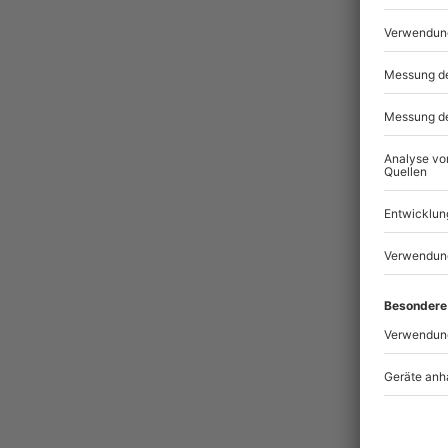
Pass
BES