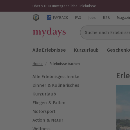
Über 9.000 unvergessliche Erlebnisse
Trustedshops Bewertungen für mydays.de
PAYBACK
FAQ
Jobs
B2B
Magazi
Suche nach Erlebnissen..
Alle Erlebnisse
Kurzurlaub
Geschenke
Home
/
Erlebnisse Aachen
Erl
Alle Erlebnisgeschenke
Dinner & Kulinarisches
Kurzurlaub
Fliegen & Fallen
Motorsport
Action & Natur
Wellness