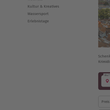
Kultur & Kreatives
Wassersport
Erlebnistage
Schenk
Krimid
Wo?
Wo?
Preis