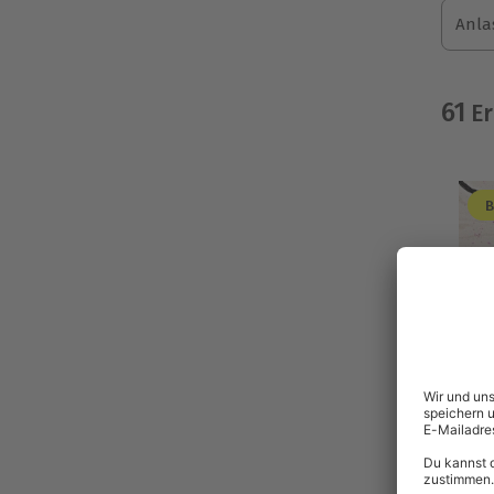
Anla
61
Er
B
-