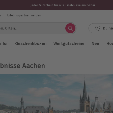
Jeder Gutschein für alle Erlebnisse einlösbar
n
Erlebnispartner werden
Du ha
.
 für
Geschenkboxen
Wertgutscheine
Neu
Ho
ebnisse Aachen