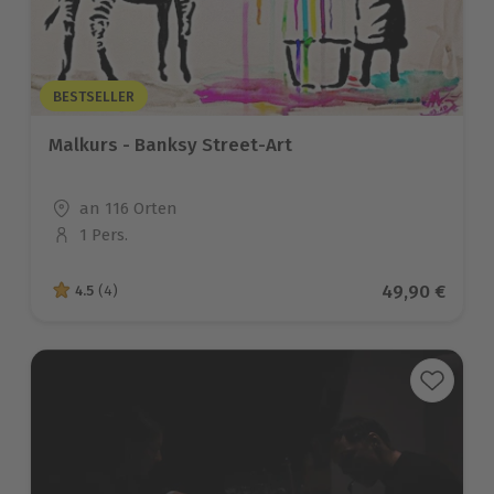
BESTSELLER
Malkurs - Banksy Street-Art
Standort
an 116 Orten
1 Pers.
Anzahl der Teilnehmer
Aktueller Pre
49,90 €
4.5
(4)
4.5 von 5 Sternen basierend auf 4 Bewertungen