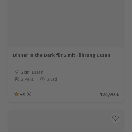
Dinner in the Dark für 2 mit Führung Essen
2km:
Entfernung
Standort
Essen
2 Pers.
3 Std
Anzahl der Teilnehmer
Aktueller Pre
124,90 €
4.8
(6)
4.8 von 5 Sternen basierend auf 6 Bewertungen