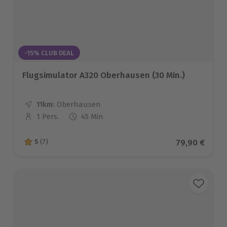
-15% CLUB DEAL
Flugsimulator A320 Oberhausen (30 Min.)
11km:
Entfernung
Standort
Oberhausen
1 Pers.
45 Min
Anzahl der Teilnehmer
Aktueller Pr
79,90 €
5
(7)
5 von 5 Sternen basierend auf 7 Bewertungen