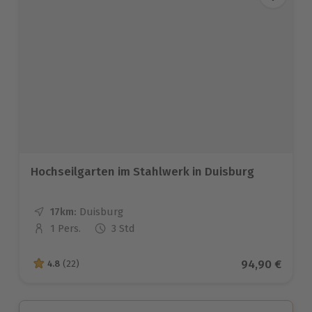
Hochseilgarten im Stahlwerk in Duisburg
17km:
Entfernung
Standort
Duisburg
1 Pers.
3 Std
Anzahl der Teilnehmer
Aktueller Pre
94,90 €
4.8
(22)
4.8 von 5 Sternen basierend auf 22 Bewertungen