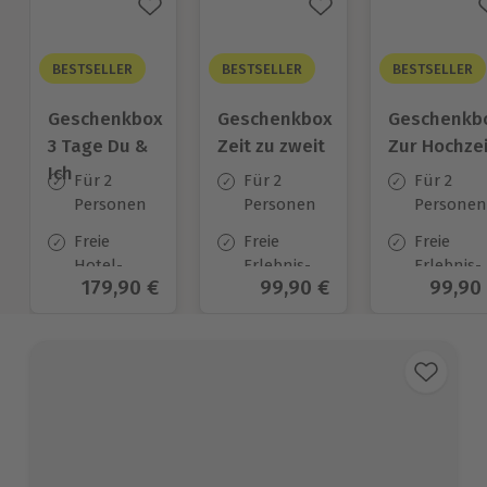
BESTSELLER
BESTSELLER
BESTSELLER
Geschenkbox
Geschenkbox
Geschenkb
3 Tage Du &
Zeit zu zweit
Zur Hochzei
Ich
Für 2
Für 2
Für 2
Personen
Personen
Personen
Freie
Freie
Freie
Hotel-
Erlebnis-
Erlebnis-
Aktueller Preis
179,90 €
Aktueller Preis
99,90 €
Aktuel
99,90
Auswahl
Auswahl
Auswahl
an ca.
an ca. 450
an ca.
130 Orten
Orten
450 Orten