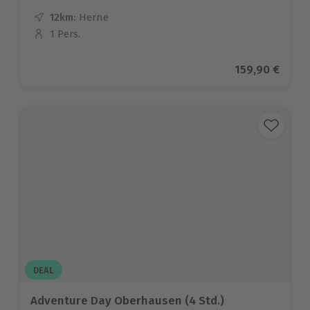
12km:
Entfernung
Standort
Herne
1 Pers.
Anzahl der Teilnehmer
Aktueller Pre
159,90 €
DEAL
Adventure Day Oberhausen (4 Std.)