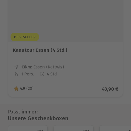
BESTSELLER
Kanutour Essen (4 Std.)
13km:
Entfernung
Standort
Essen (Kettwig)
1 Pers.
4 Std
Anzahl der Teilnehmer
Aktueller Pr
43,90 €
4.9
(20)
4.9 von 5 Sternen basierend auf 20 Bewertungen
Passt immer:
Unsere Geschenkboxen