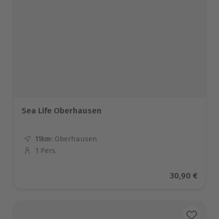
Sea Life Oberhausen
11km:
Entfernung
Standort
Oberhausen
1 Pers.
Anzahl der Teilnehmer
Aktueller Pr
30,90 €