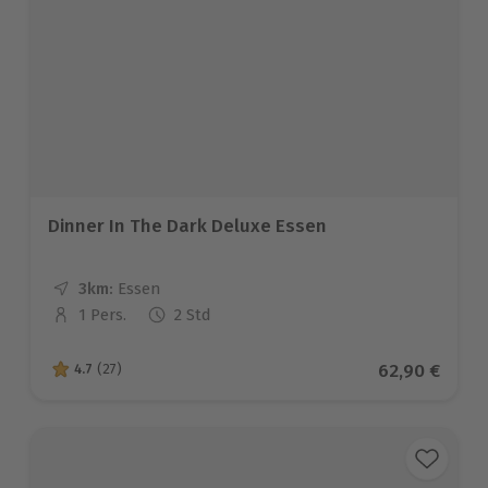
Dinner In The Dark Deluxe Essen
3km:
Entfernung
Standort
Essen
1 Pers.
2 Std
Anzahl der Teilnehmer
Aktueller Pr
62,90 €
4.7
(27)
4.7 von 5 Sternen basierend auf 27 Bewertungen