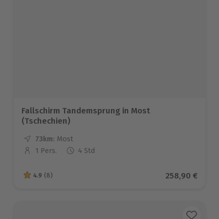
Fallschirm Tandemsprung in Most
(Tschechien)
73km:
Entfernung
Standort
Most
1 Pers.
4 Std
Anzahl der Teilnehmer
Aktueller Prei
258,90 €
4.9
(8)
4.9 von 5 Sternen basierend auf 8 Bewertungen