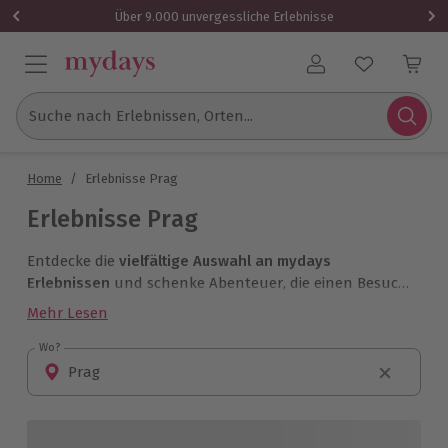
Über 9.000 unvergessliche Erlebnisse
Benutzerkonto
Suche nach Erlebnissen, Orten...
Home
/
Erlebnisse Prag
Erlebnisse Prag
Entdecke die
vielfältige Auswahl an mydays
Erlebnissen
und schenke Abenteuer, die einen Besuch
in der Stadt an der Moldau unvergesslich machen. Ob
Mehr Lesen
kulturell Interessierter, kulinarischer Genießer,
Wellnesssuchender oder Actionhungriger – mit mydays
Wo?
Wo?
lässt sich die tschechische Hauptstadt noch
intensiver
erleben
.