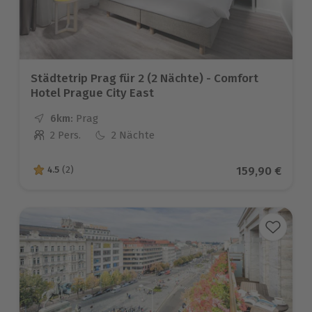
Städtetrip Prag für 2 (2 Nächte) - Comfort
Hotel Prague City East
6km:
Entfernung
Standort
Prag
2 Pers.
2 Nächte
Anzahl der Teilnehmer
Aktueller Pre
159,90 €
4.5
(2)
4.5 von 5 Sternen basierend auf 2 Bewertungen