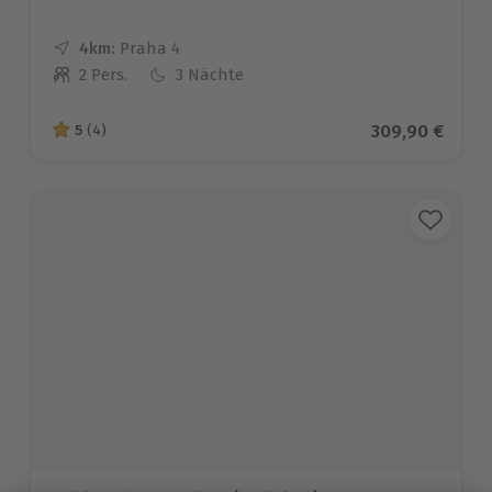
4km:
Entfernung
Standort
Praha 4
2 Pers.
3 Nächte
Anzahl der Teilnehmer
Aktueller Prei
309,90 €
5
(4)
5 von 5 Sternen basierend auf 4 Bewertungen