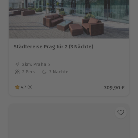
Städtereise Prag für 2 (3 Nächte)
2km:
Entfernung
Standort
Praha 5
2 Pers.
3 Nächte
Anzahl der Teilnehmer
Aktueller Prei
309,90 €
4.7
(9)
4.7 von 5 Sternen basierend auf 9 Bewertungen