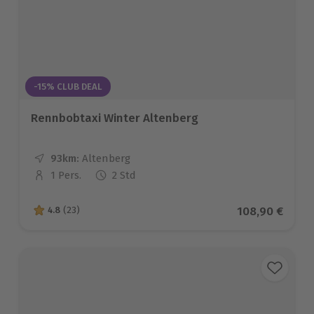
-15% CLUB DEAL
Rennbobtaxi Winter Altenberg
93km:
Entfernung
Standort
Altenberg
1 Pers.
2 Std
Anzahl der Teilnehmer
Aktueller Prei
108,90 €
4.8
(23)
4.8 von 5 Sternen basierend auf 23 Bewertungen