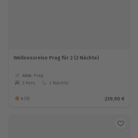
Wellnessreise Prag für 2 (2 Nächte)
4km:
Entfernung
Standort
Prag
2 Pers.
2 Nächte
Anzahl der Teilnehmer
Aktueller Pre
239,90 €
4
(2)
4 von 5 Sternen basierend auf 2 Bewertungen