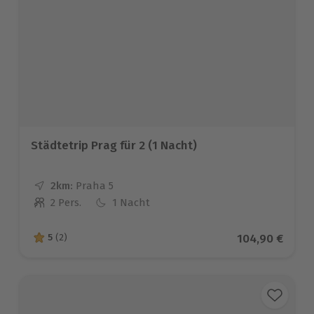
Städtetrip Prag für 2 (1 Nacht)
2km:
Entfernung
Standort
Praha 5
2 Pers.
1 Nacht
Anzahl der Teilnehmer
Aktueller Prei
104,90 €
5
(2)
5 von 5 Sternen basierend auf 2 Bewertungen