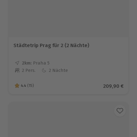
Städtetrip Prag für 2 (2 Nächte)
2km:
Entfernung
Standort
Praha 5
2 Pers.
2 Nächte
Anzahl der Teilnehmer
Aktueller Prei
209,90 €
4.4
(15)
4.4 von 5 Sternen basierend auf 15 Bewertungen