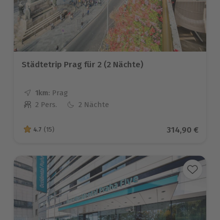
Städtetrip Prag für 2 (2 Nächte)
1km:
Entfernung
Standort
Prag
2 Pers.
2 Nächte
Anzahl der Teilnehmer
Aktueller Pre
314,90 €
4.7
(15)
4.7 von 5 Sternen basierend auf 15 Bewertungen