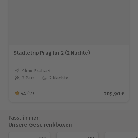
Städtetrip Prag für 2 (2 Nächte)
4km:
Entfernung
Standort
Praha 4
2 Pers.
2 Nächte
Anzahl der Teilnehmer
Aktueller Prei
209,90 €
4.5
(17)
4.5 von 5 Sternen basierend auf 17 Bewertungen
Passt immer:
Unsere Geschenkboxen