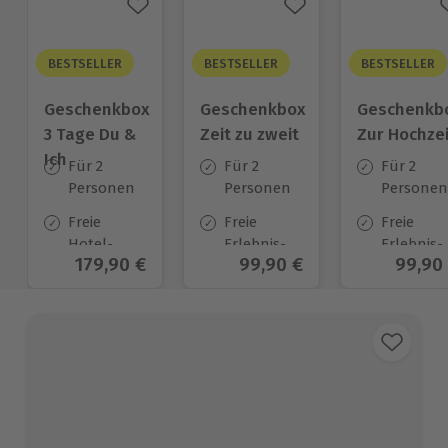
BESTSELLER
BESTSELLER
BESTSELLER
Geschenkbox
Geschenkbox
Geschenkb
3 Tage Du &
Zeit zu zweit
Zur Hochzei
Ich
Für 2
Für 2
Für 2
Personen
Personen
Personen
Freie
Freie
Freie
Hotel-
Erlebnis-
Erlebnis-
Aktueller Preis
179,90 €
Aktueller Preis
99,90 €
Aktuel
99,90
Auswahl
Auswahl
Auswahl
an ca.
an ca. 450
an ca.
130 Orten
Orten
450 Orten