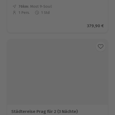
76km:
Entfernung
Standort
Most 9-Souš
1 Pers.
1 Std
Anzahl der Teilnehmer
Aktueller Pre
379,90 €
Städtereise Prag für 2 (3 Nächte)