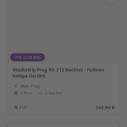
-15% CLUB DEAL
Städtetrip Prag für 2 (2 Nächte) - Pytloun
Kampa Garden
2km:
Entfernung
Standort
Prag
2 Pers.
2 Nächte
Anzahl der Teilnehmer
Aktueller Prei
249,90 €
2
(2)
2 von 5 Sternen basierend auf 2 Bewertungen