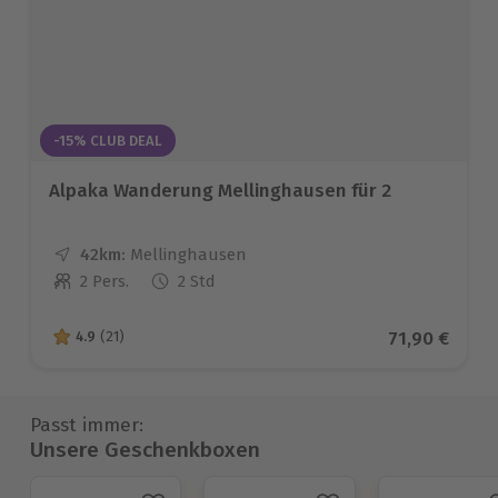
-15% CLUB DEAL
Alpaka Wanderung Mellinghausen für 2
42km:
Entfernung
Standort
Mellinghausen
2 Pers.
2 Std
Anzahl der Teilnehmer
Aktueller Pr
71,90 €
4.9
(21)
4.9 von 5 Sternen basierend auf 21 Bewertungen
Passt immer:
Unsere Geschenkboxen