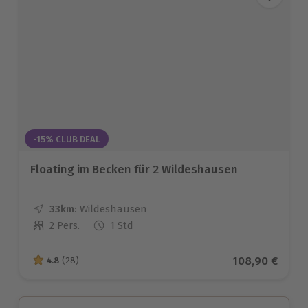
-15% CLUB DEAL
Floating im Becken für 2 Wildeshausen
33km:
Entfernung
Standort
Wildeshausen
2 Pers.
1 Std
Anzahl der Teilnehmer
Aktueller Prei
108,90 €
4.8
(28)
4.8 von 5 Sternen basierend auf 28 Bewertungen