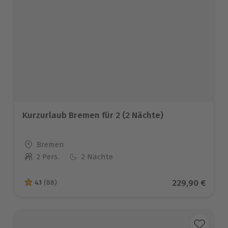
Kurzurlaub Bremen für 2 (2 Nächte)
Standort
Bremen
2 Pers.
2 Nächte
Anzahl der Teilnehmer
Aktueller Prei
229,90 €
4.1
(88)
4.1 von 5 Sternen basierend auf 88 Bewertungen