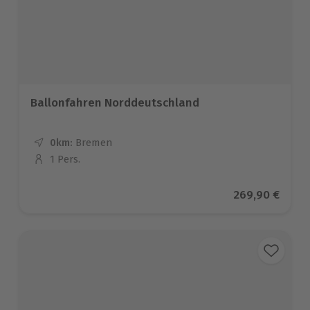
Ballonfahren Norddeutschland
0km:
Entfernung
Standort
Bremen
1 Pers.
Anzahl der Teilnehmer
Aktueller Prei
269,90 €