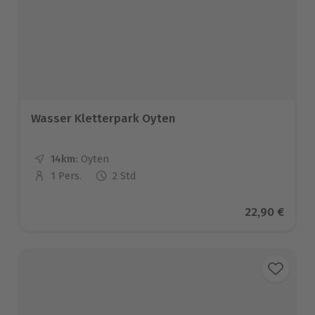
Wasser Kletterpark Oyten
14km:
Entfernung
Standort
Oyten
1 Pers.
2 Std
Anzahl der Teilnehmer
Aktueller Pr
22,90 €