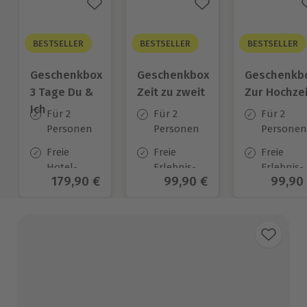
BESTSELLER
BESTSELLER
BESTSELLER
Geschenkbox
Geschenkbox
Geschenkb
3 Tage Du &
Zeit zu zweit
Zur Hochzei
Ich
Für 2
Für 2
Für 2
Personen
Personen
Personen
Freie
Freie
Freie
Hotel-
Erlebnis-
Erlebnis-
Aktueller Preis
179,90 €
Aktueller Preis
99,90 €
Aktuel
99,90
Auswahl
Auswahl
Auswahl
an ca.
an ca. 450
an ca.
130 Orten
Orten
450 Orten