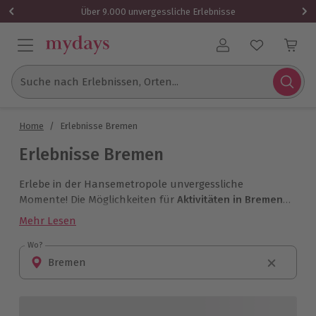
Über 9.000 unvergessliche Erlebnisse
Benutzerkonto
Suche nach Erlebnissen, Orten...
Home
/
Erlebnisse Bremen
Erlebnisse Bremen
Erlebe in der Hansemetropole unvergessliche
Momente! Die Möglichkeiten für
Aktivitäten in Bremen
sind vielfältig: Ob Kulinarik beim Candle-Light-Dinner
Mehr Lesen
oder Tiefenentspannung bei einer Wellness-Massage!
Entdecke bei einem Malkurs die eigene kreative Ader –
Wo?
Wo?
hier findet jedermann das passende Erlebnis!