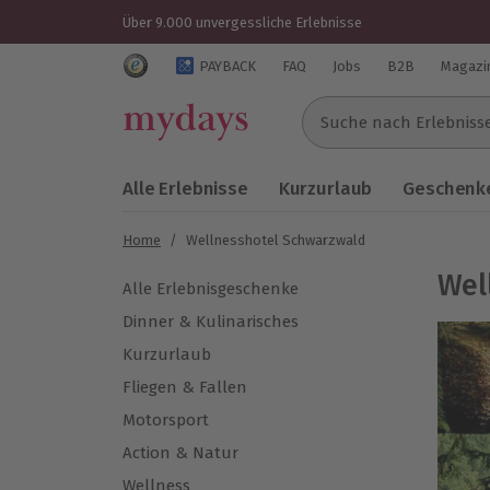
Über 9.000 unvergessliche Erlebnisse
Trustedshops Bewertungen für mydays.de
PAYBACK
FAQ
Jobs
B2B
Magazi
Suche nach Erlebnissen..
Alle Erlebnisse
Kurzurlaub
Geschenke
Home
/
Wellnesshotel Schwarzwald
Wel
Alle Erlebnisgeschenke
Dinner & Kulinarisches
Kurzurlaub
Fliegen & Fallen
Motorsport
Action & Natur
Wellness