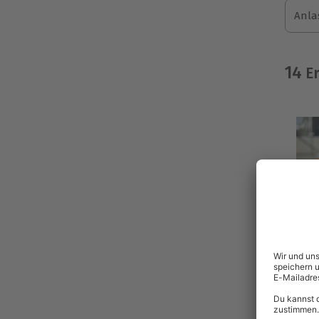
Anla
14
Er