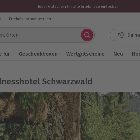
Jeder Gutschein für alle Erlebnisse einlösbar
n
Erlebnispartner werden
Du ha
.
 für
Geschenkboxen
Wertgutscheine
Neu
Ho
lnesshotel Schwarzwald