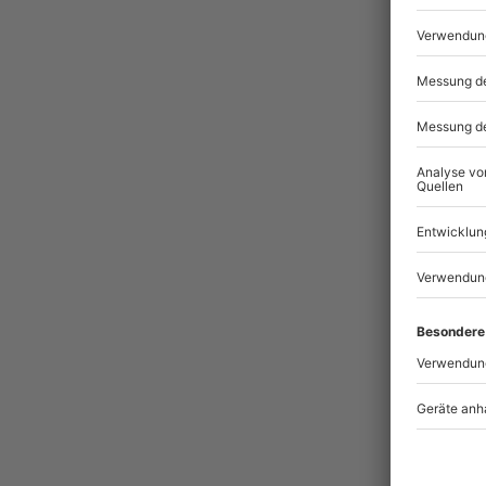
Pass
BES