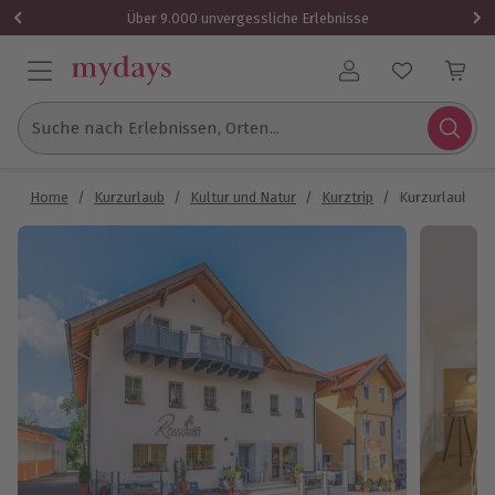
Über 9.000 unvergessliche Erlebnisse
Benutzerkonto
Suche nach Erlebnissen, Orten...
Home
/
Kurzurlaub
/
Kultur und Natur
/
Kurztrip
/
Kurzurlaub Bay