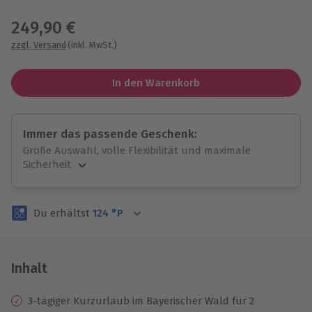
Wähle im nächsten Schritt einen Termin aus
249,90 €
zzgl. Versand
(inkl. MwSt.)
In den Warenkorb
Immer das passende Geschenk:
Große Auswahl, volle Flexibilität und maximale
Sicherheit
Große Auswahl
Über 9.000 unvergessliche Erlebnisse.
Du erhältst
124
°P
Volle Flexibilität
Jeder Gutschein für alle Erlebnisse einlösbar.
Maximale Sicherheit
3 Jahre gültig & verlängerbar.
Inhalt
3-tägiger Kurzurlaub im Bayerischer Wald für 2