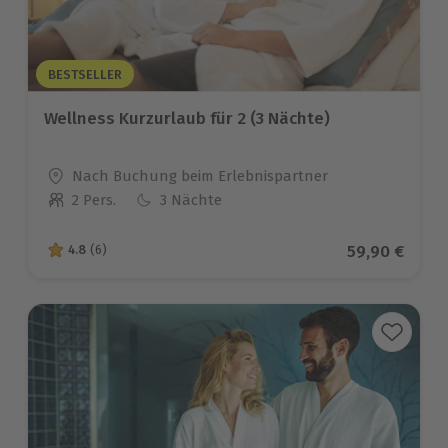
BESTSELLER
Wellness Kurzurlaub für 2 (3 Nächte)
Standort
Nach Buchung beim Erlebnispartner
2 Pers.
3 Nächte
Anzahl der Teilnehmer
Aktueller Pr
59,90 €
4.8
(6)
4.8 von 5 Sternen basierend auf 6 Bewertungen