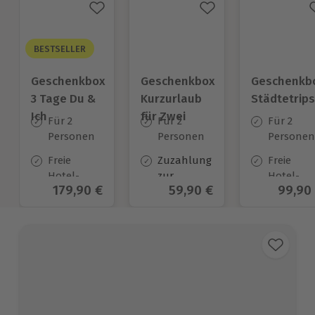
BESTSELLER
Geschenkbox
Geschenkbox
Geschenkb
3 Tage Du &
Kurzurlaub
Städtetrips
Ich
für Zwei
Für 2
Für 2
Für 2
Personen
Personen
Personen
Freie
Zuzahlung
Freie
Hotel-
zur
Hotel-
Aktueller Preis
179,90 €
Aktueller Preis
59,90 €
Aktuel
99,90
Auswahl
Halbpension
Auswahl
an ca.
verpflichtend*
an ca. 84
130 Orten
Orten