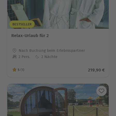
BESTSELLER
Relax-Urlaub für 2
Standort
Nach Buchung beim Erlebnispartner
2 Pers.
2 Nächte
Anzahl der Teilnehmer
Aktueller Pre
219,90 €
5
(1)
5 von 5 Sternen basierend auf 1 Bewertungen