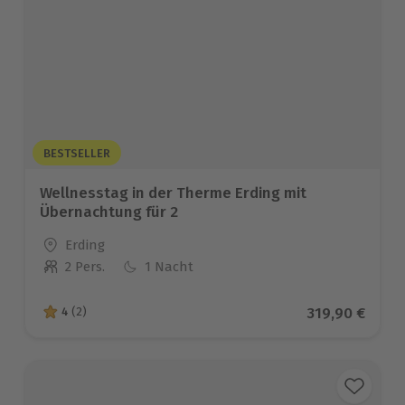
BESTSELLER
Wellnesstag in der Therme Erding mit
Übernachtung für 2
Standort
Erding
2 Pers.
1 Nacht
Anzahl der Teilnehmer
Aktueller Pre
319,90 €
4
(2)
4 von 5 Sternen basierend auf 2 Bewertungen