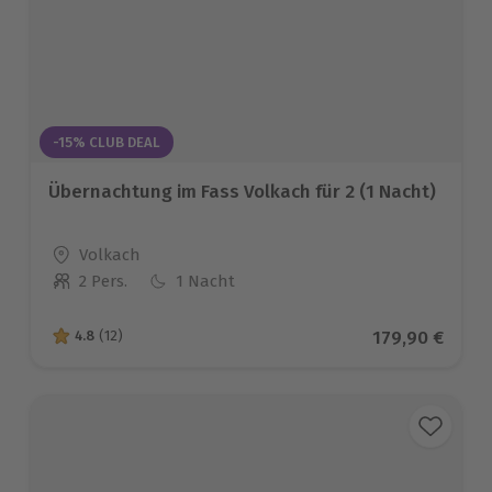
-15% CLUB DEAL
Übernachtung im Fass Volkach für 2 (1 Nacht)
Standort
Volkach
2 Pers.
1 Nacht
Anzahl der Teilnehmer
Aktueller Pre
179,90 €
4.8
(12)
4.8 von 5 Sternen basierend auf 12 Bewertungen