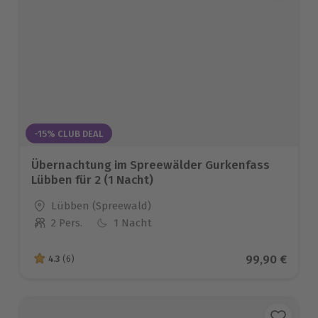
-15% CLUB DEAL
Übernachtung im Spreewälder Gurkenfass
Lübben für 2 (1 Nacht)
Standort
Lübben (Spreewald)
2 Pers.
1 Nacht
Anzahl der Teilnehmer
Aktueller Pre
99,90 €
4.3
(6)
4.3 von 5 Sternen basierend auf 6 Bewertungen