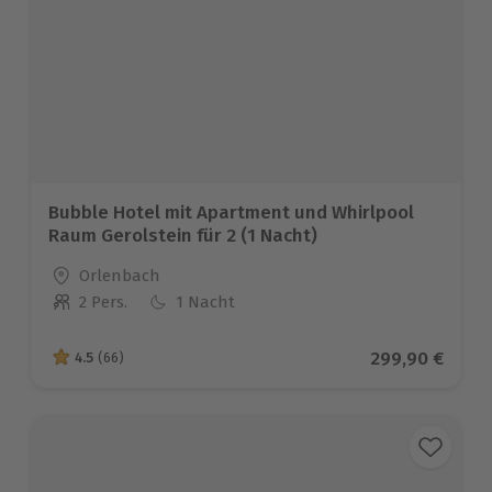
Bubble Hotel mit Apartment und Whirlpool
Raum Gerolstein für 2 (1 Nacht)
Standort
Orlenbach
2 Pers.
1 Nacht
Anzahl der Teilnehmer
Aktueller Prei
299,90 €
4.5
(66)
4.5 von 5 Sternen basierend auf 66 Bewertungen