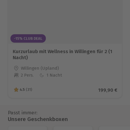
-15% CLUB DEAL
Kurzurlaub mit Wellness in Willingen für 2 (1
Nacht)
Standort
Willingen (Upland)
2 Pers.
1 Nacht
Anzahl der Teilnehmer
Aktueller Prei
199,90 €
4.5
(31)
4.5 von 5 Sternen basierend auf 31 Bewertungen
Passt immer:
Unsere Geschenkboxen