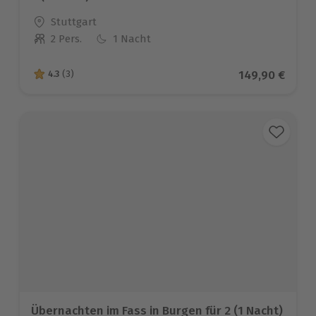
Standort
Stuttgart
2 Pers.
1 Nacht
Anzahl der Teilnehmer
Aktueller Prei
149,90 €
4.3
(3)
4.3 von 5 Sternen basierend auf 3 Bewertungen
Übernachten im Fass in Burgen für 2 (1 Nacht)