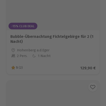
-15% CLUB DEAL
Bubble-Übernachtung Fichtelgebirge für 2 (1
Nacht)
Standort
Hohenberg a.d.Eger
2 Pers.
1 Nacht
Anzahl der Teilnehmer
Aktueller Pre
129,90 €
5
(2)
5 von 5 Sternen basierend auf 2 Bewertungen