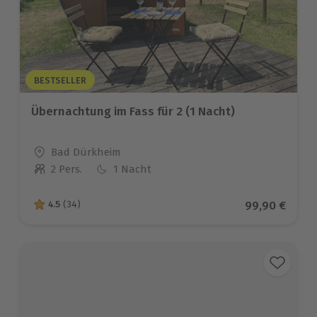
BESTSELLER
Übernachtung im Fass für 2 (1 Nacht)
Standort
Bad Dürkheim
2 Pers.
1 Nacht
Anzahl der Teilnehmer
Aktueller Pre
99,90 €
4.5
(34)
4.5 von 5 Sternen basierend auf 34 Bewertungen