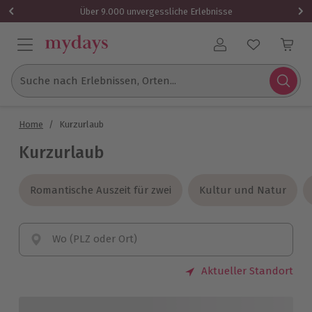
Über 9.000 unvergessliche Erlebnisse
Benutzerkonto
Suche nach Erlebnissen, Orten...
Home
/
Kurzurlaub
Kurzurlaub
Romantische Auszeit für zwei
Romantische Auszeit für zwei
Kultur und Natur
Kultur und Natur
Wo (PLZ oder Ort)
Aktueller Standort