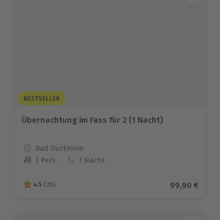
BESTSELLER
Übernachtung im Fass für 2 (1 Nacht)
Standort
Bad Dürkheim
2 Pers.
1 Nacht
Anzahl der Teilnehmer
Aktueller Pre
99,90 €
4.5
(35)
4.5 von 5 Sternen basierend auf 35 Bewertungen