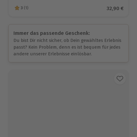
Aktueller Pr
32,90 €
3
(1)
3 von 5 Sternen basierend auf 1 Bewertungen
Immer das passende Geschenk:
Du bist Dir nicht sicher, ob Dein gewähltes Erlebnis
passt? Kein Problem, denn es ist bequem für jedes
andere unserer Erlebnisse einlösbar.