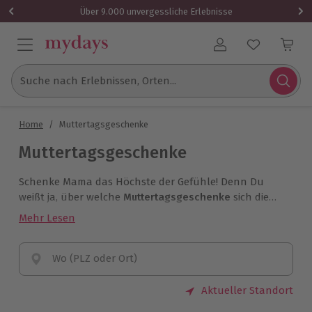
Über 9.000 unvergessliche Erlebnisse
Benutzerkonto
Suche nach Erlebnissen, Orten...
Home
/
Muttertagsgeschenke
Muttertagsgeschenke
Schenke Mama das Höchste der Gefühle! Denn Du
weißt ja, über welche
Muttertagsgeschenke
sich die
Mamas dieser Welt am meisten freuen: Gemeinsamzeit
Mehr Lesen
mit ihren Liebsten. Unvergessliche Erinnerungen sind
dabei immer inklusive.
Wo (PLZ oder Ort)
Aktueller Standort