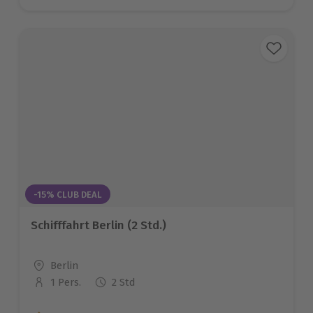
-15% CLUB DEAL
Schifffahrt Berlin (2 Std.)
Standort
Berlin
1 Pers.
2 Std
Anzahl der Teilnehmer