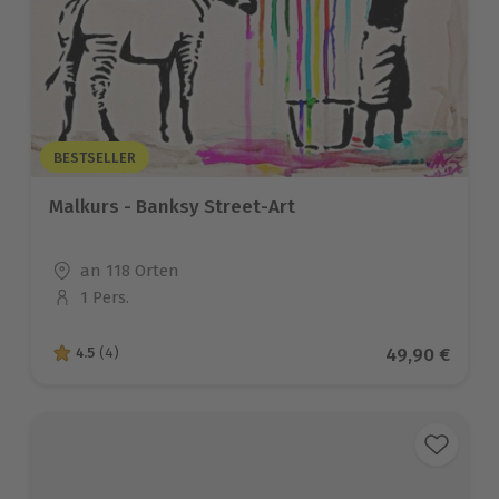
BESTSELLER
Malkurs - Banksy Street-Art
Standort
an 118 Orten
1 Pers.
Anzahl der Teilnehmer
Aktueller Pre
49,90 €
4.5
(4)
4.5 von 5 Sternen basierend auf 4 Bewertungen