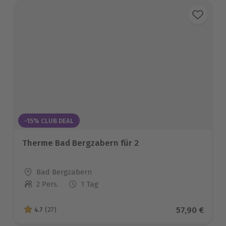
-15% CLUB DEAL
Therme Bad Bergzabern für 2
Standort
Bad Bergzabern
2 Pers.
1 Tag
Anzahl der Teilnehmer
Aktueller Pr
57,90 €
4.7
(27)
4.7 von 5 Sternen basierend auf 27 Bewertungen