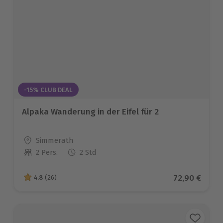
-15% CLUB DEAL
Alpaka Wanderung in der Eifel für 2
Standort
Simmerath
2 Pers.
2 Std
Anzahl der Teilnehmer
Aktueller Pr
72,90 €
4.8
(26)
4.8 von 5 Sternen basierend auf 26 Bewertungen