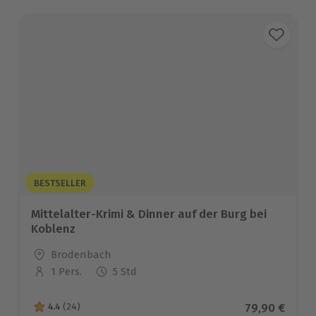
BESTSELLER
Mittelalter-Krimi & Dinner auf der Burg bei
Koblenz
Standort
Brodenbach
1 Pers.
5 Std
Anzahl der Teilnehmer
Aktueller Pr
79,90 €
4.4
(24)
4.4 von 5 Sternen basierend auf 24 Bewertungen