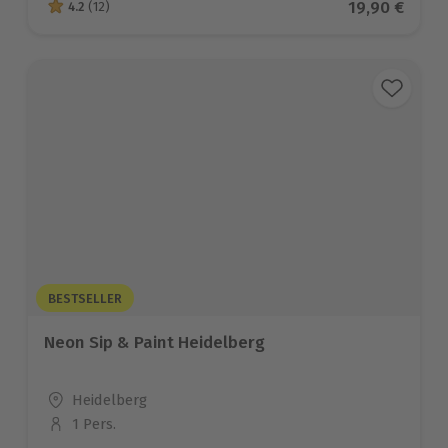
Aktueller Pr
19,90 €
4.2
(12)
4.2 von 5 Sternen basierend auf 12 Bewertungen
BESTSELLER
Neon Sip & Paint Heidelberg
Standort
Heidelberg
1 Pers.
Anzahl der Teilnehmer