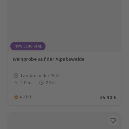
-15% CLUB DEAL
Weinprobe auf der Alpakaweide
Standort
Landau in der Pfalz
1 Pers.
2 Std
Anzahl der Teilnehmer
Aktueller Pr
34,90 €
4.9
(8)
4.9 von 5 Sternen basierend auf 8 Bewertungen