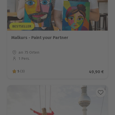
BESTSELLER
Malkurs - Paint your Partner
Standort
an 75 Orten
1 Pers.
Anzahl der Teilnehmer
Aktueller Pre
49,90 €
5
(3)
5 von 5 Sternen basierend auf 3 Bewertungen