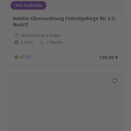
-15% CLUB DEAL
Bubble-Übernachtung Fichtelgebirge für 2 (1
Nacht)
Standort
Hohenberg a.d.Eger
2 Pers.
1 Nacht
Anzahl der Teilnehmer
Aktueller Pre
129,90 €
4.7
(3)
4.7 von 5 Sternen basierend auf 3 Bewertungen