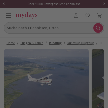
Über 9.000 unvergessliche Erlebnisse
Benutzerkonto
Suche nach Erlebnissen, Orten...
Home
/
Fliegen & Fallen
/
Rundflug
/
Rundflug Flugzeug
/
Flugz