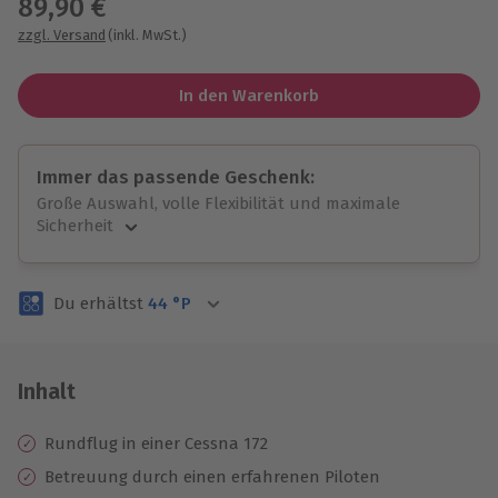
89,90 €
zzgl. Versand
(inkl. MwSt.)
In den Warenkorb
Immer das passende Geschenk:
Große Auswahl, volle Flexibilität und maximale
Sicherheit
Große Auswahl
Über 9.000 unvergessliche Erlebnisse.
Du erhältst
44
°P
Volle Flexibilität
Jeder Gutschein für alle Erlebnisse einlösbar.
Maximale Sicherheit
3 Jahre gültig & verlängerbar.
Inhalt
Rundflug in einer Cessna 172
Betreuung durch einen erfahrenen Piloten