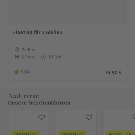
Floating für 2 Gießen
Standort
Gießen
2 Pers.
1,5 Std
Anzahl der Teilnehmer
Aktueller Pr
74,90 €
5
(10)
5 von 5 Sternen basierend auf 10 Bewertungen
Passt immer:
Unsere Geschenkboxen
BESTSELLER
BESTSELLER
BESTSELLER