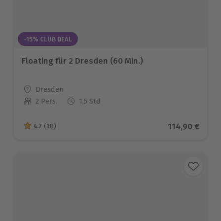
-15% CLUB DEAL
Floating für 2 Dresden (60 Min.)
Standort
Dresden
2 Pers.
1,5 Std
Anzahl der Teilnehmer
Aktueller Pre
114,90 €
4.7
(38)
4.7 von 5 Sternen basierend auf 38 Bewertungen