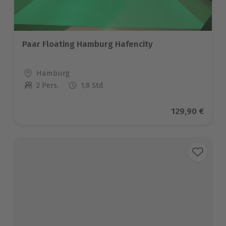
Paar Floating Hamburg Hafencity
Standort
Hamburg
2 Pers.
1,8 Std
Anzahl der Teilnehmer
Aktueller Pre
129,90 €