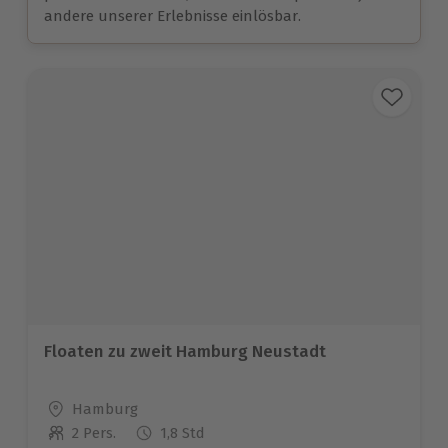
andere unserer Erlebnisse einlösbar.
Floaten zu zweit Hamburg Neustadt
Standort
Hamburg
2 Pers.
1,8 Std
Anzahl der Teilnehmer