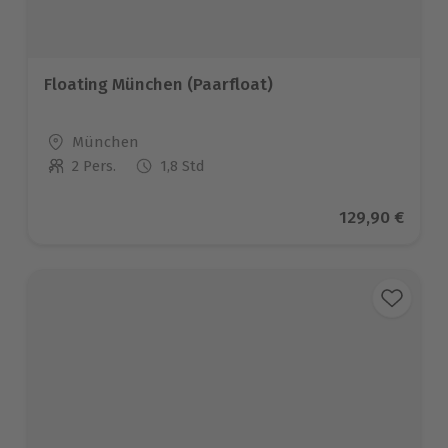
Floating München (Paarfloat)
Standort
München
2 Pers.
1,8 Std
Anzahl der Teilnehmer
Aktueller Pre
129,90 €