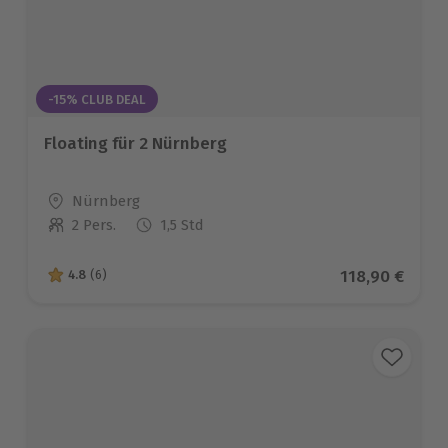
-15% CLUB DEAL
Floating für 2 Nürnberg
Standort
Nürnberg
2 Pers.
1,5 Std
Anzahl der Teilnehmer
Aktueller Pre
118,90 €
4.8
(6)
4.8 von 5 Sternen basierend auf 6 Bewertungen