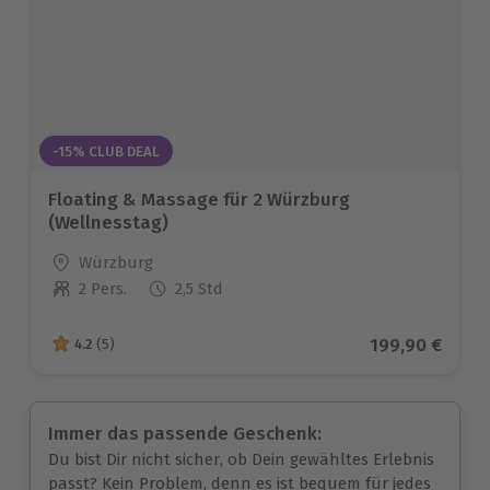
-15% CLUB DEAL
Floating & Massage für 2 Würzburg
(Wellnesstag)
Standort
Würzburg
2 Pers.
2,5 Std
Anzahl der Teilnehmer
Aktueller Prei
199,90 €
4.2
(5)
4.2 von 5 Sternen basierend auf 5 Bewertungen
Immer das passende Geschenk:
Du bist Dir nicht sicher, ob Dein gewähltes Erlebnis
passt? Kein Problem, denn es ist bequem für jedes