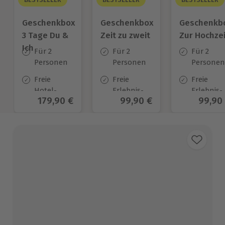
Geschenkbox
Geschenkbox
Geschenkb
3 Tage Du &
Zeit zu zweit
Zur Hochzei
Ich
Für 2
Für 2
Für 2
Personen
Personen
Personen
Freie
Freie
Freie
Hotel-
Erlebnis-
Erlebnis-
Aktueller Preis
179,90 €
Aktueller Preis
99,90 €
Aktuel
99,90
Auswahl
Auswahl
Auswahl
an ca.
an ca. 450
an ca.
130 Orten
Orten
450 Orten