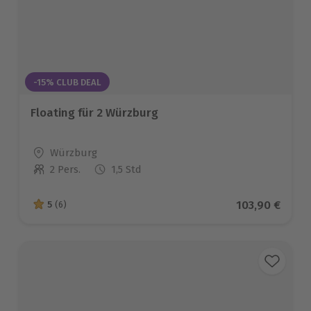
-15% CLUB DEAL
Floating für 2 Würzburg
Standort
Würzburg
2 Pers.
1,5 Std
Anzahl der Teilnehmer
Aktueller Pre
103,90 €
5
(6)
5 von 5 Sternen basierend auf 6 Bewertungen