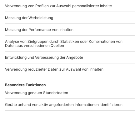
Artikelnummer
:
32637
Andere Produkte entdecken
Floating Tank in
Floating Wiesbaden
Oberursel
Oberursel
Wiesbaden
1 Person
1 Person
72,90 €
124,90 €
4.5
(11)