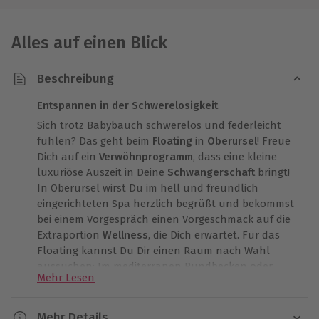
Alles auf einen Blick
Beschreibung
Entspannen in der Schwerelosigkeit
Sich trotz Babybauch schwerelos und federleicht
fühlen? Das geht beim
Floating
in
Oberursel
! Freue
Dich auf ein
Verwöhnprogramm
, dass eine kleine
luxuriöse Auszeit in Deine
Schwangerschaft
bringt!
In Oberursel wirst Du im hell und freundlich
eingerichteten Spa herzlich begrüßt und bekommst
bei einem Vorgespräch einen Vorgeschmack auf die
Extraportion
Wellness
, die Dich erwartet. Für das
Floating kannst Du Dir einen Raum nach Wahl
aussuchen: Im mediterranen Rundbecken oder
Mehr Lesen
unter türkisfarbenener Meeresdecke findest Du in
dieser Stunde zur Tiefenentspannung!
Mehr Details