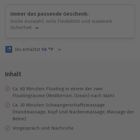
Immer das passende Geschenk:
Große Auswahl, volle Flexibilität und maximale
Sicherheit
Große Auswahl
Über 9.000 unvergessliche Erlebnisse.
Du erhältst
56
°P
Volle Flexibilität
Jeder Gutschein für alle Erlebnisse einlösbar.
Maximale Sicherheit
3 Jahre gültig & verlängerbar.
Inhalt
Ca. 60 Minuten Floating in einem der zwei
Floatingräume (Mediterran, Ozean) nach Wahl
Ca. 30 Minuten Schwangerschaftsmassage
(Handmassage, Kopf und Nackenmassage, Massage der
Beine)
Vorgespräch und Nachruhe