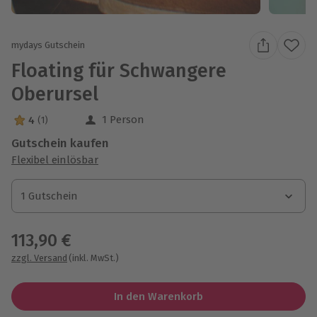
mydays Gutschein
Floating für Schwangere
Oberursel
1 Person
4
(1)
4 Sterne von 5 aus 1 Bewertungen
Gutschein kaufen
Flexibel einlösbar
1 Gutschein
1 Gutschein
1 Gutschein
113,90 €
zzgl. Versand
(inkl. MwSt.)
In den Warenkorb