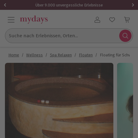
Über 9.000 unvergessliche Erlebnisse
Benutzerkonto
Suche nach Erlebnissen, Orten...
Home
/
Wellness
/
Spa Relaxen
/
Floaten
/
Floating für Schwang