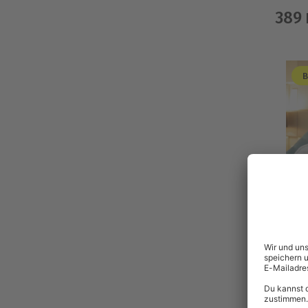
389
B