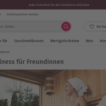
Jeder Gutschein für alle Erlebnisse einlösbar
n
Erlebnispartner werden
Du ha
.
 für
Geschenkboxen
Wertgutscheine
Neu
Ho
ndinnen
lness für Freundinnen