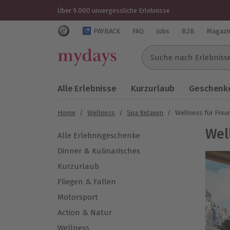
Über 9.000 unvergessliche Erlebnisse
Trustedshops Bewertungen für mydays.de
PAYBACK
FAQ
Jobs
B2B
Magazi
Suche nach Erlebnissen..
Alle Erlebnisse
Kurzurlaub
Geschenke
Home
/
Wellness
/
Spa Relaxen
/
Wellness für Freu
Wel
Alle Erlebnisgeschenke
Dinner & Kulinarisches
Kurzurlaub
Fliegen & Fallen
Motorsport
Action & Natur
Wellness