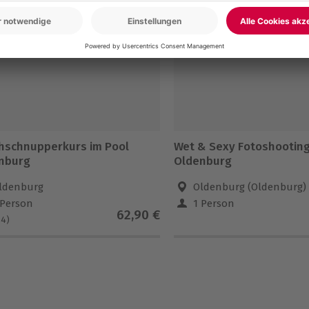
-15% CLUB DEAL
hschnupperkurs im Pool
Wet & Sexy Fotoshootin
nburg
Oldenburg
ldenburg
Oldenburg (Oldenburg)
 Person
1 Person
62,90 €
(4)