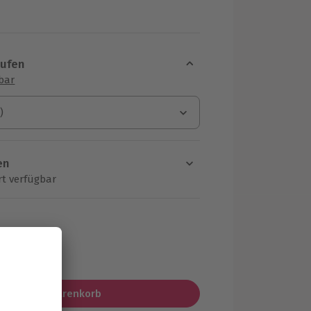
aufen
sbar
)
)
en
rt verfügbar
ten Schritt einen Termin aus
MwSt.)
In den Warenkorb