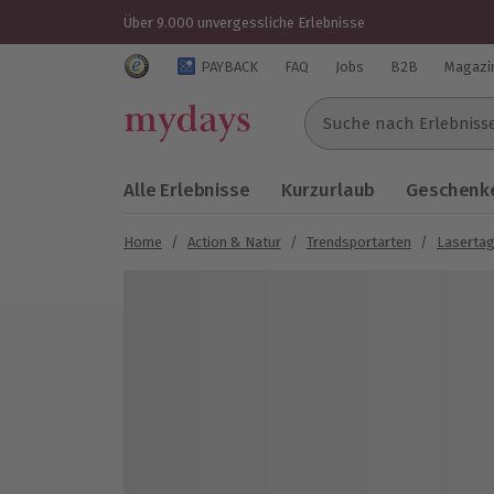
Über 9.000 unvergessliche Erlebnisse
Trustedshops Bewertungen für mydays.de
PAYBACK
FAQ
Jobs
B2B
Magazi
Suche nach Erlebnissen..
Alle Erlebnisse
Kurzurlaub
Geschenke
Home
/
Action & Natur
/
Trendsportarten
/
Laserta
Bild 1 von 5