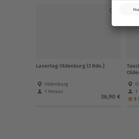
Lasertag Oldenburg (3 Rdn.)
Tauc
Olde
Oldenburg
O
1 Person
1
36,90 €
5