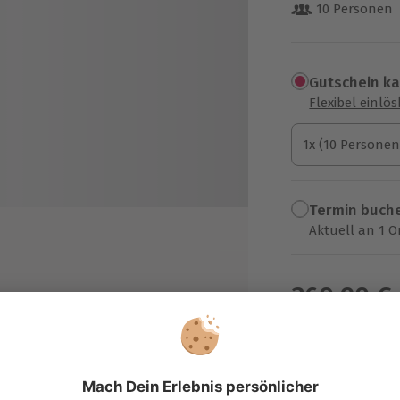
10 Personen
Gutschein k
Flexibel einlö
1x (10 Personen)
1x (10 Personen
1x (10 Personen
Termin buch
Aktuell an 1 O
Wähle im nächs
360,90 €
en Spielflächen und
zzgl. Versand
(inkl. 
hrenen Instruktor
 bestehend aus einer Weste und