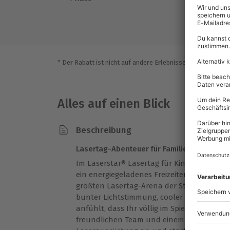
* Der Rabatt ist nicht auf andere Erlebnisse bei der Einlö
Alles auf einen Blick
Beschreibung
Lasertag-Abenteuer für Familien
Im Laserstar® Lasertag für Kinder & Famil
ein energiegeladenes Freizeiterlebnis voll
größten Lasertag-Arena der Stadt kommt Ih
bunter Lichtstimmung, cooler Musik und ei
anfühlt, dass Ihr völlig im Spiel versinkt.
freundlichen Team und einem anschauliche