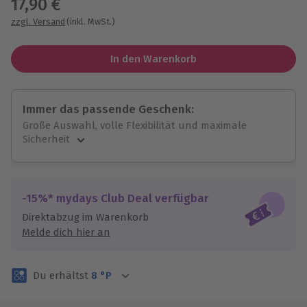
17,90 €
zzgl. Versand
(inkl. MwSt.)
In den Warenkorb
Immer das passende Geschenk:
Große Auswahl, volle Flexibilität und maximale
Sicherheit
Große Auswahl
Über 9.000 unvergessliche Erlebnisse.
Volle Flexibilität
-15%* mydays Club Deal verfügbar
Jeder Gutschein für alle Erlebnisse einlösbar.
Direktabzug im Warenkorb
Maximale Sicherheit
Melde dich hier an
3 Jahre gültig & verlängerbar.
Du erhältst
8
°P