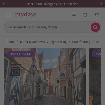
Über 9.000 unvergessliche Erlebnisse
Benutzerkonto
Suche nach Erlebnissen, Orten...
Home
/
Kultur & Kreatives
/
Sightseeing
/
Stadtführung
/
Stadt
-15% CLUB DEAL
-15% C