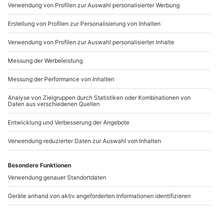
Mo-Fr: 9-17 Uhr
b2b@mydays.de
www.b2b.mydays.de/
Artikelnummer
:
60033
Andere Produkte entdecken
Krav Maga Seminar für
City Running Bremen
Frauen Bremen-Stuhr