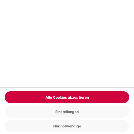
Vertrag widerrufen
FAQs
Kontakt
Zahlungsarten
Über uns
Magazin
Jobs & Karriere
Partnerprogramm
Trusted Shops
PAYBACK
Versand und Lieferung
Presse
AGB
Cookie Einstellungen
Datenschutz
Nutzungsbedingungen
Online-Marktplatz
Barrierefreiheit
Grounding Page
Compliance
Impressum
RECHNUNG