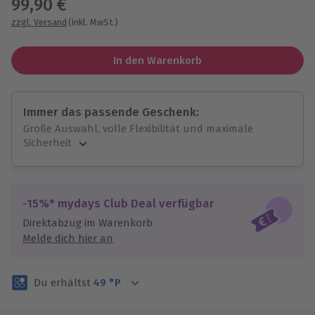
99,90 €
zzgl. Versand
(inkl. MwSt.)
In den Warenkorb
Immer das passende Geschenk:
Große Auswahl, volle Flexibilität und maximale
Sicherheit
Große Auswahl
Über 9.000 unvergessliche Erlebnisse.
Volle Flexibilität
-15%* mydays Club Deal verfügbar
Jeder Gutschein für alle Erlebnisse einlösbar.
Direktabzug im Warenkorb
Maximale Sicherheit
Melde dich hier an
3 Jahre gültig & verlängerbar.
Du erhältst
49
°P