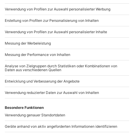
089 / 21 12 90 20
Mo-Fr: 9-17 Uhr
b2b@mydays.de
www.b2b.mydays.de/
Artikelnummer
:
63945
Andere Produkte entdecken
-15% CLUB DEAL