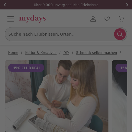
Über 9.000 unvergessliche Erlebnisse
Benutzerkonto
Suche nach Erlebnissen, Orten...
Home
/
Kultur & Kreatives
/
DIY
/
Schmuck selber machen
/
Perm
-15% CLUB DEAL
-15% C