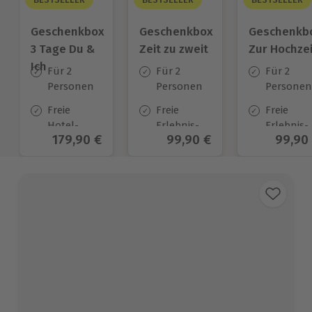
Geschenkbox
Geschenkbox
Geschenkb
3 Tage Du &
Zeit zu zweit
Zur Hochzei
Ich
Für 2
Für 2
Für 2
Personen
Personen
Personen
Freie
Freie
Freie
Hotel-
Erlebnis-
Erlebnis-
Aktueller Preis
179,90 €
Aktueller Preis
99,90 €
Aktuel
99,90
Auswahl
Auswahl
Auswahl
an ca.
an ca. 450
an ca.
130 Orten
Orten
450 Orten