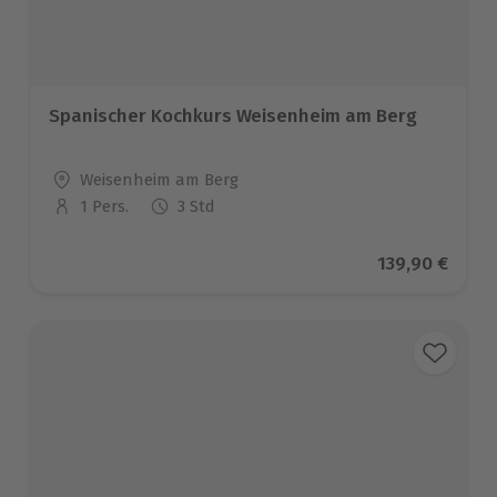
Spanischer Kochkurs Weisenheim am Berg
Standort
Weisenheim am Berg
1 Pers.
3 Std
Anzahl der Teilnehmer
Aktueller Pre
139,90 €