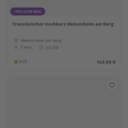
-15% CLUB DEAL
Französischer Kochkurs Weisenheim am Berg
Standort
Weisenheim am Berg
1 Pers.
3,5 Std
Anzahl der Teilnehmer
Aktueller Prei
149,90 €
5
(1)
5 von 5 Sternen basierend auf 1 Bewertungen