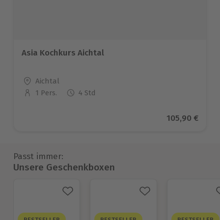
Asia Kochkurs Aichtal
Standort
Aichtal
1 Pers.
4 Std
Anzahl der Teilnehmer
Aktueller Pre
105,90 €
Passt immer:
Unsere Geschenkboxen
BESTSELLER
BESTSELLER
BESTSELLER