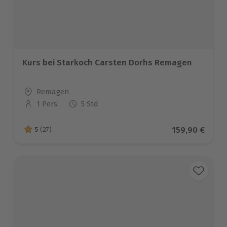
Kurs bei Starkoch Carsten Dorhs Remagen
Standort
Remagen
1 Pers.
5 Std
Anzahl der Teilnehmer
Aktueller Pre
159,90 €
5
(27)
5 von 5 Sternen basierend auf 27 Bewertungen