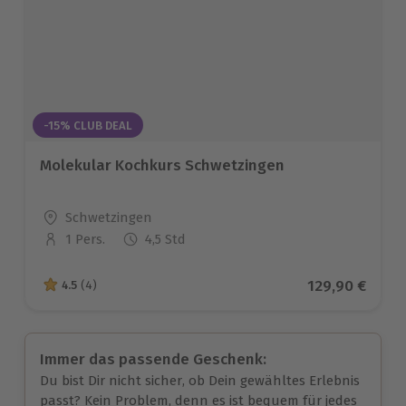
-15% CLUB DEAL
Molekular Kochkurs Schwetzingen
Standort
Schwetzingen
1 Pers.
4,5 Std
Anzahl der Teilnehmer
Aktueller Pre
129,90 €
4.5
(4)
4.5 von 5 Sternen basierend auf 4 Bewertungen
Immer das passende Geschenk:
Du bist Dir nicht sicher, ob Dein gewähltes Erlebnis
passt? Kein Problem, denn es ist bequem für jedes