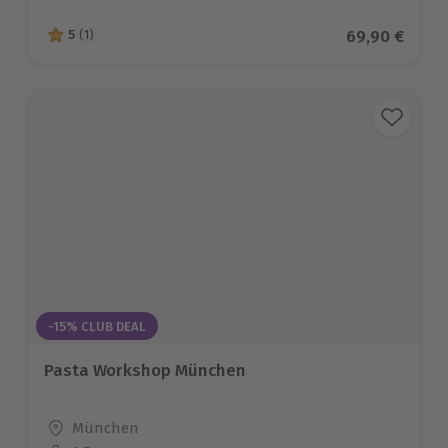
Aktueller Pre
69,90 €
5
(1)
5 von 5 Sternen basierend auf 1 Bewertungen
-15% CLUB DEAL
Pasta Workshop München
Standort
München