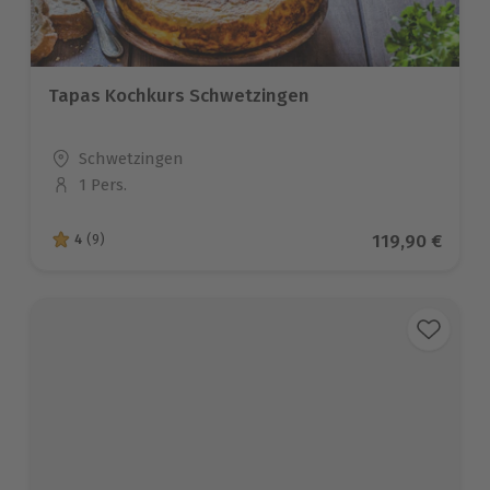
Tapas Kochkurs Schwetzingen
Standort
Schwetzingen
1 Pers.
Anzahl der Teilnehmer
Aktueller Pre
119,90 €
4
(9)
4 von 5 Sternen basierend auf 9 Bewertungen