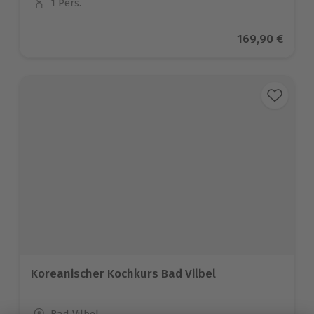
1 Pers.
Anzahl der Teilnehmer
Aktueller Prei
169,90 €
Koreanischer Kochkurs Bad Vilbel
Standort
Bad Vilbel