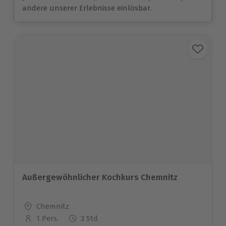
andere unserer Erlebnisse einlösbar.
Außergewöhnlicher Kochkurs Chemnitz
Standort
Chemnitz
1 Pers.
3 Std
Anzahl der Teilnehmer