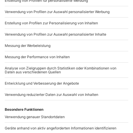
089 / 21 12 90 20
Mo-Fr: 9-17 Uhr
b2b@mydays.de
www.b2b.mydays.de/
Artikelnummer
:
37121
Andere Produkte entdecken