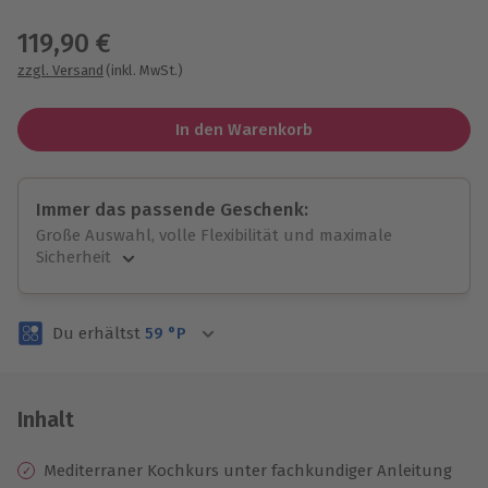
Wähle im nächsten Schritt einen Termin aus
119,90 €
zzgl. Versand
(inkl. MwSt.)
In den Warenkorb
Immer das passende Geschenk:
Große Auswahl, volle Flexibilität und maximale
Sicherheit
Große Auswahl
Über 9.000 unvergessliche Erlebnisse.
Du erhältst
59
°P
Volle Flexibilität
Jeder Gutschein für alle Erlebnisse einlösbar.
Maximale Sicherheit
3 Jahre gültig & verlängerbar.
Inhalt
Mediterraner Kochkurs unter fachkundiger Anleitung