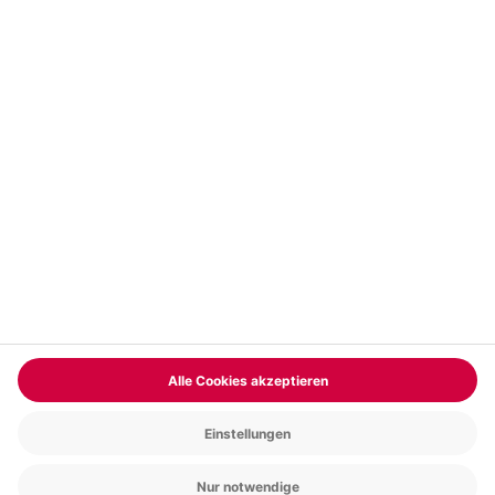
Vertrag widerrufen
FAQs
Kontakt
Zahlungsarten
Über uns
Magazin
Jobs & Karriere
Partnerprogramm
Trusted Shops
PAYBACK
Versand und Lieferung
Presse
AGB
Cookie Einstellungen
Datenschutz
Nutzungsbedingungen
Online-Marktplatz
Barrierefreiheit
Grounding Page
Compliance
Impressum
RECHNUNG